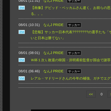
08/01 (11:31)
なんJ PRIDE
サッカー
【画像】デビッド・ベッカムさん逝く。お前らの思
3hit
る。。。
08/01 (10:31)
なんJ PRIDE
サッカー
【悲報】サッカー日本代表????????の選手たち
3hit
いと日本は勝てない」
08/01 (08:01)
なんJ PRIDE
サッカー
Ｗ杯１次Ｌ敗退の韓国・洪明甫前監督が国会で謝罪
0hit
08/01 (06:46)
なんJ PRIDE
サッカー
レアル・マドリードさんの今年の補強、ガチでエグ
5hit
<<
0