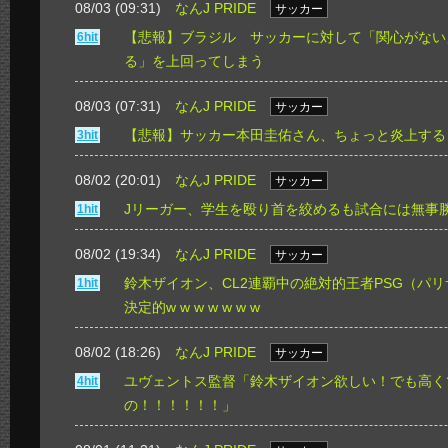
08/03 (09:31)
なんJ PRIDE
サッカー
【悲報】ブラジル サッカーに対して「関心がない
6hit
る」を上回ってしまう
08/03 (07:31)
なんJ PRIDE
サッカー
【悲報】サッカー本田圭佑さん、ちょっと炎上する
3hit
08/02 (20:01)
なんJ PRIDE
サッカー
Jリーガー、学生を殴り首を絞めるも試合には無事
1hit
08/02 (19:34)
なんJ PRIDE
サッカー
鈴木ザイオン、CL2連覇中の絶対的王者PSG（パ
1hit
決定的w w w w w w w
08/02 (18:26)
なんJ PRIDE
サッカー
ユヴェントス監督「鈴木ザイオン欲しい！でも高く
4hit
の！！！！！！」