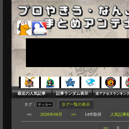
タグ：
タグ一覧の表示
サッカー
<<
2026年08月
>>
14件取得
人気記事
<<
0