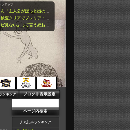
ックアップ
【悲報】みいちゃんと山田さん「主人公がぽっと出のモブに殺されて終わります」←これ・・・・・・・・・
【朗報】冨安健洋さん、身体検査クリアでプレミア・クリスタルパレス入りへｗｗｗｗｗｗｗｗｗｗ
【困惑】有吉さん「『俺テレビ見ない』って言う奴おかしいだろ。団子屋で『団子食べない』って言うか？」・・・・・・・・・
人気記事ランキング