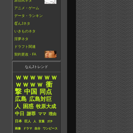
原住民ネタ
アニメ・ゲーム
データ・ランキン
グ
なんJネタ
いきものネタ
淫夢ネタ
ドラフト関連
契約更改・FA
なんJトレンド
ｗｗｗｗｗｗ
ｗｗｗｗ
衝
撃
中国
同点
広島
広島対巨
人
困惑
牧原大成
中日
謝罪
ママ
理由
日本
巨人
人
言葉
ガチ
画像
ドラマ
自分
ワンピース