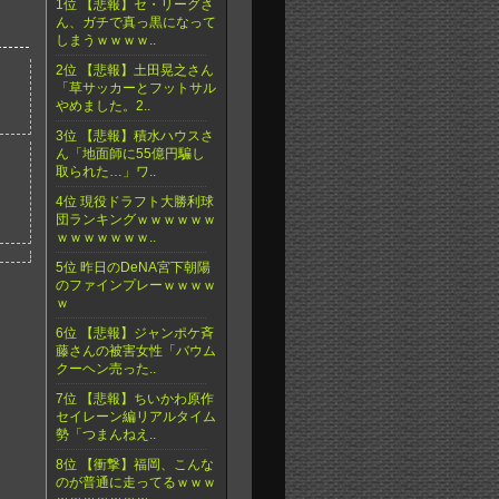
1位 【悲報】セ・リーグさ
ん、ガチで真っ黒になって
しまうｗｗｗｗ..
2位 【悲報】土田晃之さん
「草サッカーとフットサル
やめました。2..
3位 【悲報】積水ハウスさ
ん「地面師に55億円騙し
取られた…」ワ..
4位 現役ドラフト大勝利球
団ランキングｗｗｗｗｗｗ
ｗｗｗｗｗｗｗ..
5位 昨日のDeNA宮下朝陽
のファインプレーｗｗｗｗ
ｗ
6位 【悲報】ジャンポケ斉
藤さんの被害女性「バウム
クーヘン売った..
7位 【悲報】ちいかわ原作
セイレーン編リアルタイム
勢「つまんねえ..
8位 【衝撃】福岡、こんな
のが普通に走ってるｗｗｗ