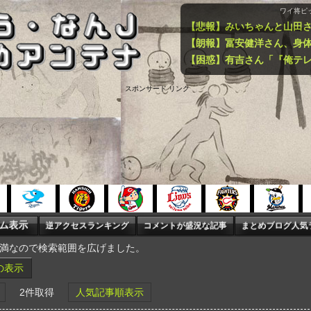
ワイ将ピ
スポンサード リンク
未満なので検索範囲を広げました。
の表示
2件取得
人気記事順表示