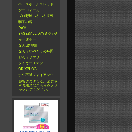
ベースボールスレッド
かーぷぶーん
プロ野球いろいろ速報
獅子の魂
De速
BASEBALL DAYS ＠やき
ゅー速ホー
なんJ歴史部
なんｊ＠やきうの時間
おんｊサマリー
タイガースデン
ORIXBLOG
永久不滅ジャイアンツ
省略されました。全表示
する場合はこちらをクリ
ックしてください。