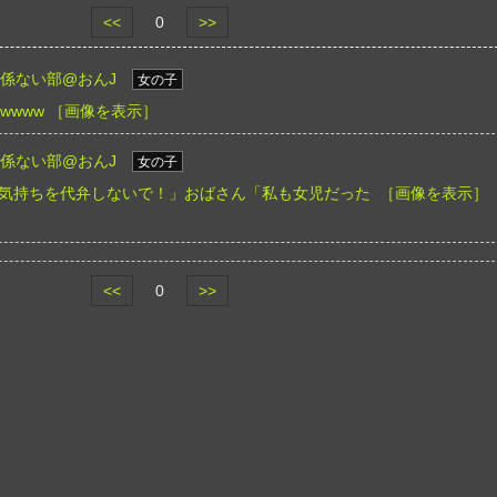
<<
0
>>
関係ない部@おんJ
女の子
wwww
［画像を表示］
関係ない部@おんJ
女の子
気持ちを代弁しないで！」おばさん「私も女児だった
［画像を表示］
<<
0
>>