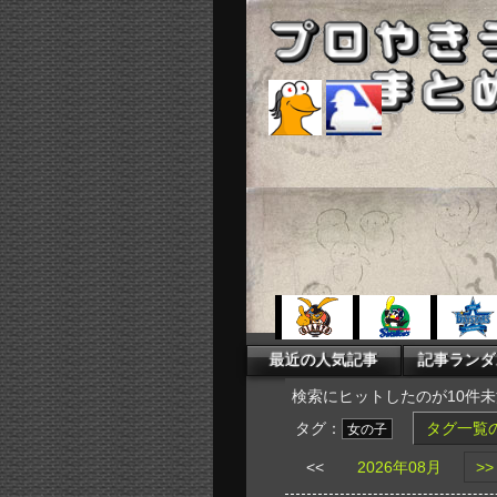
検索にヒットしたのが10件
タグ：
タグ一覧
女の子
<<
2026年08月
>>