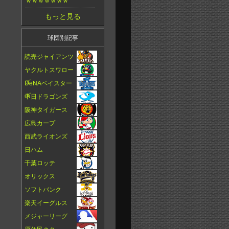
ｗｗｗｗｗｗｗ
もっと見る
球団別記事
読売ジャイアンツ
ヤクルトスワロー
ズ
DeNAベイスター
ズ
中日ドラゴンズ
阪神タイガース
広島カープ
西武ライオンズ
日ハム
千葉ロッテ
オリックス
ソフトバンク
楽天イーグルス
メジャーリーグ