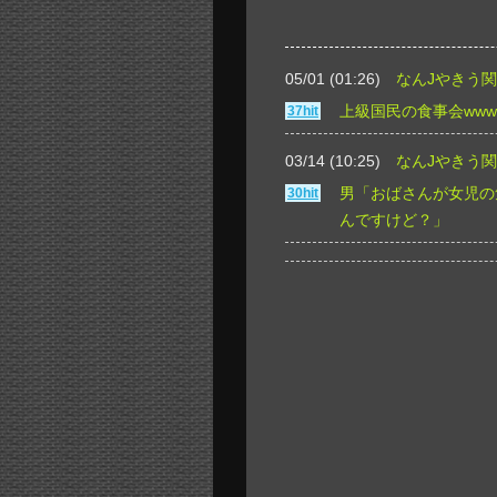
05/01 (01:26)
なんJやきう
上級国民の食事会www
37hit
03/14 (10:25)
なんJやきう
男「おばさんが女児の
30hit
んですけど？」