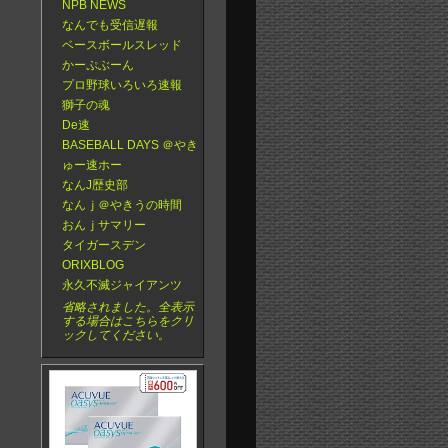
NPB NEWS
なんでも受信遅報
ベースボールスレッド
かーぷぶーん
プロ野球いろいろ速報
獅子の魂
De速
BASEBALL DAYS ＠やき
ゅー速ホー
なんJ歴史部
なんｊ＠やきうの時間
おんｊサマリー
タイガースデン
ORIXBLOG
永久不滅ジャイアンツ
省略されました。全表示
する場合はこちらをクリ
ックしてください。