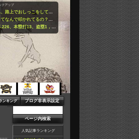
ックアップ
【動画あり】トー横女子さん、路上でおしっこをしてしまうｗｗｗｗｗｗｗ
【困惑】みい山の作者さんってなんで叩かれてるの？もっとクソな漫画あるやろうにｗｗｗｗｗｗｗｗｗｗ
【悲報】ベッツ死刑囚（打率.226、本塁打13、盗塁1，OPS.677、出塁率.283、得点圏.195）
人気記事ランキング