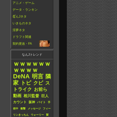
アニメ・ゲーム
データ・ランキン
グ
なんJネタ
いきものネタ
淫夢ネタ
ドラフト関連
契約更改・FA
なんJトレンド
ｗｗｗｗｗｗ
ｗｗｗｗ
DeNA
明言
隣
家
トピ
クビ
ス
トライク
お前ら
動画
相川監督
巨人
カウント
阪神
バイト
手
術中
衝撃
メッセージ
フィー
リンきっちん
ウォーリー
賛