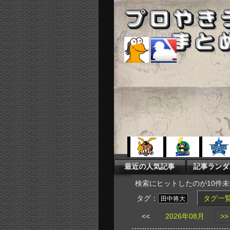
検索にヒットしたのが10件
タグ：
タグ一
田中将大
<<
2026年08月
>>