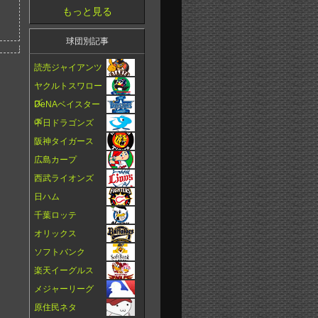
もっと見る
球団別記事
読売ジャイアンツ
ヤクルトスワロー
ズ
DeNAベイスター
ズ
中日ドラゴンズ
阪神タイガース
広島カープ
西武ライオンズ
日ハム
千葉ロッテ
オリックス
ソフトバンク
楽天イーグルス
メジャーリーグ
原住民ネタ