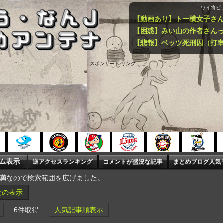
ワイ将ピ
スポンサード リンク
未満なので検索範囲を広げました。
覧の表示
6件取得
人気記事順表示