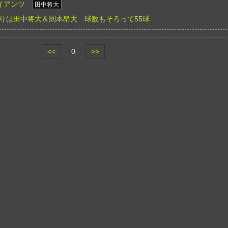
イアンツ
田中将大
りは田中将大＆則本昂大 球数もそろって55球
<<
0
>>