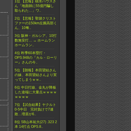
1位 【悲報】積水ハウスさ
ん「地面師に55億円騙し
取られた…」ワ..
2位 【悲報】聖隷クリスト
ファーの150km左腕高部く
ん、10奪..
3位 阪神・ガルシア、10打
数無安打… → ホームラン
ホームラン..
4位 昨季60本塁打・
OPS.948の『カル・ローリ
ー』さんの今..
5位 【朗報】本田望結さん
の妹、本田望結さんより実
ってしまうｗｗ..
6位 中日打線、金丸が降板
した途端に大量点ｗｗｗｗ
ｗｗｗｗ
7位 【試合結果】ヤクルト
0-5中日 完封負けで7連
敗…増居が6..
8位 SB山本祐大(27) .323 2
本 14打点 OPS.8..