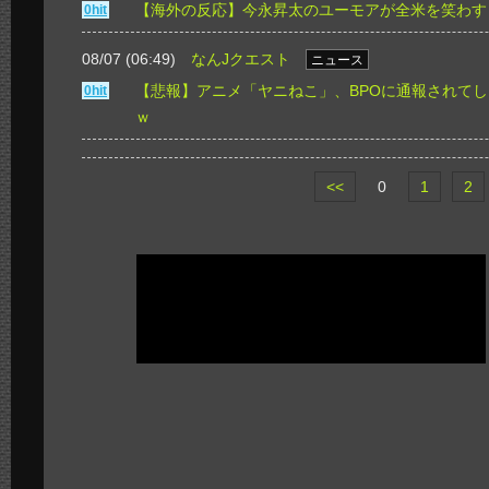
【海外の反応】今永昇太のユーモアが全米を笑わす
0hit
08/07 (06:49)
なんJクエスト
ニュース
【悲報】アニメ「ヤニねこ」、BPOに通報されて
0hit
ｗ
<<
0
1
2