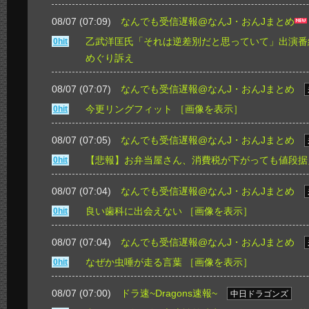
08/07 (07:09)
なんでも受信遅報@なんJ・おんJまとめ
乙武洋匡氏「それは逆差別だと思っていて」出演番
0hit
めぐり訴え
08/07 (07:07)
なんでも受信遅報@なんJ・おんJまとめ
今更リングフィット
［画像を表示］
0hit
08/07 (07:05)
なんでも受信遅報@なんJ・おんJまとめ
【悲報】お弁当屋さん、消費税が下がっても値段据
0hit
08/07 (07:04)
なんでも受信遅報@なんJ・おんJまとめ
良い歯科に出会えない
［画像を表示］
0hit
08/07 (07:04)
なんでも受信遅報@なんJ・おんJまとめ
なぜか虫唾が走る言葉
［画像を表示］
0hit
08/07 (07:00)
ドラ速~Dragons速報~
中日ドラゴンズ