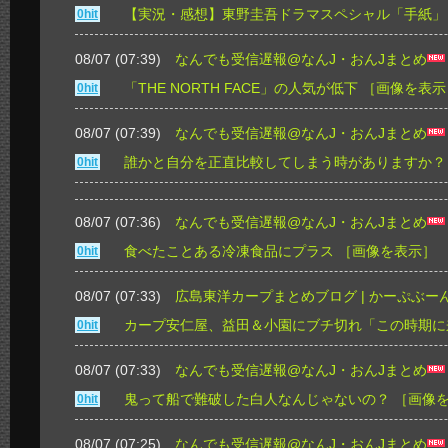
【実況・感想】東野圭吾ドラマスペシャル「手紙」
0hit
08/07 (07:39)
なんでも受信遅報@なんJ・おんJまとめ
「THE NORTH FACE」の人気が低下
［画像を表示
0hit
08/07 (07:39)
なんでも受信遅報@なんJ・おんJまとめ
誰かと自分を正直比較してしまう時がありますか？
0hit
08/07 (07:36)
なんでも受信遅報@なんJ・おんJまとめ
食べたことある冷凍食品にプラス
［画像を表示］
0hit
08/07 (07:33)
広島東洋カープまとめブログ | かーぷぶー
カープ安仁屋、益田＆小園にブチ切れ「この時期に
0hit
08/07 (07:33)
なんでも受信遅報@なんJ・おんJまとめ
鬼って船で難破した白人なんじゃないの？
［画像
0hit
08/07 (07:25)
なんでも受信遅報@なんJ・おんJまとめ