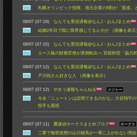
札幌オリンピック招致、地元企業の8割が「賛成」
0hit
08/07 (07:18)
なんでも受信遅報@なんJ・おんJまとめ
結婚2年目で既に限界感じてるんやが
［画像を表示
0hit
08/07 (07:15)
なんでも受信遅報@なんJ・おんJまとめ
エース級の財務官僚が異例転出へ 官邸幹部「協力
0hit
08/07 (07:12)
なんでも受信遅報@なんJ・おんJまとめ
戸川純さん好きな人
［画像を表示］
0hit
08/07 (07:12)
やきう速報ちゃんねる
メジャー
今永『ニュートンは説明できるのかな』大谷翔平の“
0hit
投手も困惑
08/07 (07:11)
鷹速@ホークスまとめブログ
ホークス
二軍で無双状態の山川穂高が一軍に上がれない理由
0hit