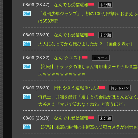
08/06 (23:47)
なんでも受信遅報
未分類
「週刊少年ジャンプ」、初の100万部割れ おまえら
0hit
は653万部
08/06 (23:39)
なんでも受信遅報
未分類
大人になってから転びましたか？
［画像を表示］
0hit
08/06 (23:32)
なんJクエスト
ニュース
【朗報】トラックの運ちゃん御用達ターミナル食堂
0hit
スｗｗｗｗｗｗｗｗｗｗ
08/06 (23:30)
日刊やきう速報＠なんJ
侍ジャパン
侍戦士、井端を酷評「選手との会話がほとんどなく
0hit
大谷さえ『マジで笑わなくね?』と言うほど」
08/06 (23:28)
なんでも受信遅報
未分類
【悲報】地震の瞬間の手術室の防犯カメラが開示さ
0hit