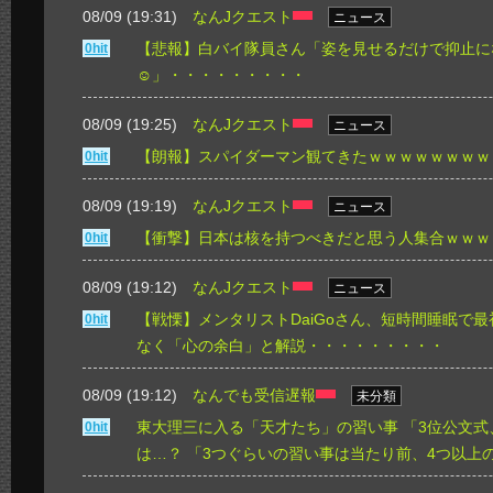
08/09 (19:31)
なんJクエスト
ニュース
【悲報】白バイ隊員さん「姿を見せるだけで抑止に
0hit
☺」・・・・・・・・・
08/09 (19:25)
なんJクエスト
ニュース
【朗報】スパイダーマン観てきたｗｗｗｗｗｗｗｗ
0hit
08/09 (19:19)
なんJクエスト
ニュース
【衝撃】日本は核を持つべきだと思う人集合ｗｗｗ
0hit
08/09 (19:12)
なんJクエスト
ニュース
【戦慄】メンタリストDaiGoさん、短時間睡眠で
0hit
なく「心の余白」と解説・・・・・・・・・
08/09 (19:12)
なんでも受信遅報
未分類
東大理三に入る「天才たち」の習い事 「3位公文式
0hit
は…？ 「3つぐらいの習い事は当たり前、4つ以上