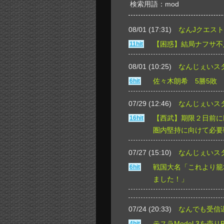
検索用語：mod
08/01 (17:31)
なんJクエスト
【困惑】結局ナフサ不
11hit
08/01 (10:25)
なんじぇいス
佐々木朗希 5勝5敗 防
6hit
07/29 (12:46)
なんじぇいス
【西武】期限２日前に
16hit
圏内堅持に向けて必要
07/27 (15:10)
なんじぇいス
戦国大名「これより籠
6hit
ました！」
07/24 (20:33)
なんでも受信
テスラModel 3を売り
4hit