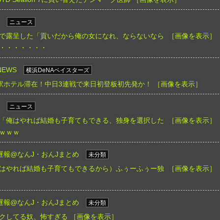
ニュース
で露呈した「貢いだから俺の女になれ、ならないなら
［画像を表示］
・・・・・・・
EWS
横浜DeNAベイスターズ
屋駅ホテル滞在！中日3連戦で来日初登板初先発か！
［画像を表示］
ニュース
「俺はやれば結婚も子育てもできる、独身を選択した
［画像を表示］
ｗｗｗ
遅報@なんJ・おんJまとめ
未分類
はやれば結婚も子育てもできるから）ふぅーふぅー独
［画像を表示］
遅報@なんJ・おんJまとめ
未分類
クしてる奴、怖すぎる
［画像を表示］