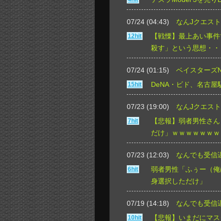
07/24 (04:43)
なんJクエスト
【戦慄】最上あい事件
12hit
殺す」という思想・・
07/24 (01:15)
ベイスターズN
DeNA・ビド、名古
15hit
07/23 (19:00)
なんJクエスト
【悲報】弱者男性さん
7hit
だけ」ｗｗｗｗｗｗｗ
07/23 (12:03)
なんでも受信
弱者男性「ふぅー（俺
6hit
身選択しただけ」
07/19 (14:18)
なんでも受信
【悲報】いまだにマス
10hit