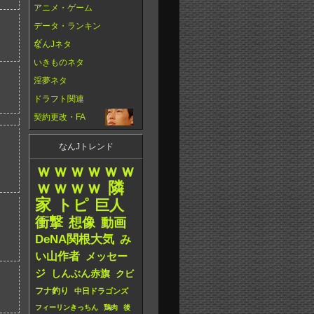
アニメ・ゲーム
データ・ランキン
グ
なんJネタ
いきものネタ
淫夢ネタ
ドラフト関連
契約更改・FA
なんJトレンド
ｗｗｗｗｗｗ
ｗｗｗｗ
隣
家
トピ
巨人
衝撃
想像
動画
DeNA関根大気
み
い山作者
メッセー
ジ
しんぶん赤旗
クビ
フナ釣り
中日ドラゴンズ
フィーリンきっちん
鶏肉
後