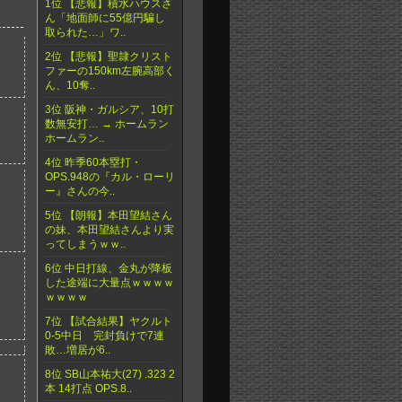
1位 【悲報】積水ハウスさ
ん「地面師に55億円騙し
取られた…」ワ..
2位 【悲報】聖隷クリスト
ファーの150km左腕高部く
ん、10奪..
3位 阪神・ガルシア、10打
数無安打… → ホームラン
ホームラン..
4位 昨季60本塁打・
OPS.948の『カル・ローリ
ー』さんの今..
5位 【朗報】本田望結さん
の妹、本田望結さんより実
ってしまうｗｗ..
6位 中日打線、金丸が降板
した途端に大量点ｗｗｗｗ
ｗｗｗｗ
7位 【試合結果】ヤクルト
0-5中日 完封負けで7連
敗…増居が6..
8位 SB山本祐大(27) .323 2
本 14打点 OPS.8..