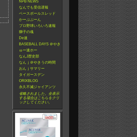
NPB NEWS
なんでも受信遅報
ベースボールスレッド
かーぷぶーん
プロ野球いろいろ速報
獅子の魂
De速
BASEBALL DAYS ＠やき
ゅー速ホー
なんJ歴史部
なんｊ＠やきうの時間
おんｊサマリー
タイガースデン
ORIXBLOG
永久不滅ジャイアンツ
省略されました。全表示
する場合はこちらをクリ
ックしてください。