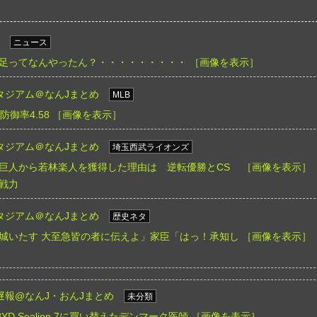
ニュース
足ってなんやったん？・・・・・・・・・
［画像を表示］
タジアム＠なんJまとめ
MLB
御率4.58
［画像を表示］
タジアム＠なんJまとめ
埼玉西武ライオンズ
巨人から若林楽人を獲得した理由は 逆転優勝とCS
［画像を表示］
戦力
タジアム＠なんJまとめ
歴史ネタ
城いたす 大至急皆の者に伝えよ」家臣「はっ！承知し
［画像を表示］
遅報@なんJ・おんJまとめ
未分類
BYD Sealion 7に買い替えたデンマーク医師
［画像を表示］