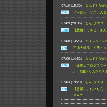
07/10 (15:30)
なんでも受信
イーロン・マスクの資
11hit
07/09 (20:36)
なんJクエスト
【悲報】カルビーさん
39hit
07/08 (13:25)
ベイスターズN
三浦大輔氏、初代・タ
7hit
07/06 (14:52)
なんでも受信
「優秀なプログラマー
10hit
ル、無能2万人をリス
07/03 (19:29)
なんJクエスト
【悲報】まだパち◯こ
4hit
ｗｗｗ