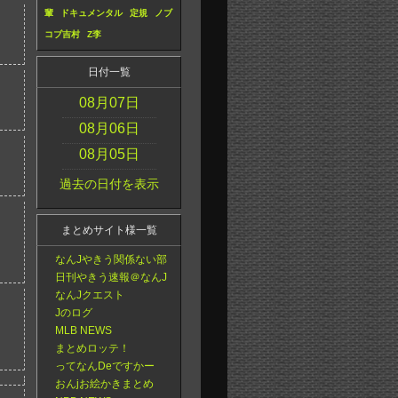
輩
ドキュメンタル
定規
ノブ
コブ吉村
Z李
日付一覧
08月07日
08月06日
08月05日
過去の日付を表示
まとめサイト様一覧
なんJやきう関係ない部
日刊やきう速報＠なんJ
なんJクエスト
Jのログ
MLB NEWS
まとめロッテ！
ってなんDeですかー
おんjお絵かきまとめ