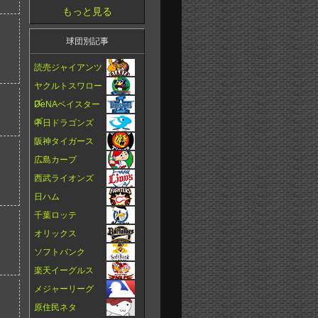
もっと見る
球団別記事
読売ジャイアンツ
ヤクルトスワロー
ズ
DeNAベイスター
ズ
中日ドラゴンズ
阪神タイガース
広島カープ
西武ライオンズ
日ハム
千葉ロッテ
オリックス
ソフトバンク
楽天イーグルス
メジャーリーグ
原住民ネタ