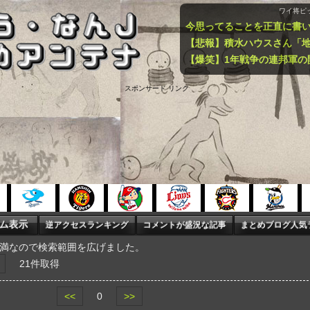
ワイ将ピ
今思ってることを正直に書
スポンサード リンク
未満なので検索範囲を広げました。
21件取得
<<
0
>>