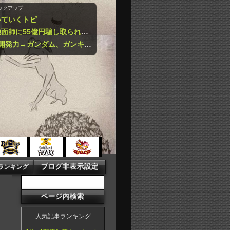
ックアップ
いていくトピ
【悲報】積水ハウスさん「地面師に55億円騙し取られた…」ワイ「会社滅茶苦茶やろなぁ」ｗｗｗｗｗｗｗｗｗｗ
【爆笑】1年戦争の連邦軍の開発力→ガンダム、ガンキャノン、ガンタンク、ジム、ボールｗｗｗｗｗｗｗｗｗｗ
人気記事ランキング