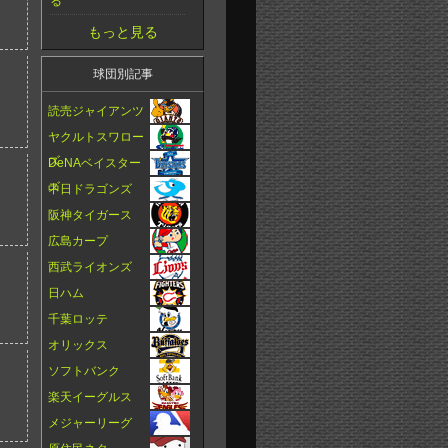
る
もっと見る
球団別記事
読売ジャイアンツ
ヤクルトスワロー
ズ
DeNAベイスター
ズ
中日ドラゴンズ
阪神タイガース
広島カープ
西武ライオンズ
日ハム
千葉ロッテ
オリックス
ソフトバンク
楽天イーグルス
メジャーリーグ