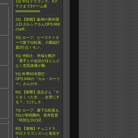
1位 中日ドラゴンズ、Aク
ラスまで3ゲーム差
wwwwwwwww
2位 【朗報】阪神の新外国
人D.ガルシアさんOPS.966
のwR..
3位 カープ、ピースナイタ
ーで最下位転落。小園猛打
賞2打点！モン..
4位 侍戦士、井端を酷評
「選手との会話がほとんど
なく意思疎通が難..
5位 昨季60本塁打・
OPS.948の『カル・ローリ
ー』さんの今..
6位 【衝撃】談志さん「ヤ
りまくった女……女房にす
る？」たけしさ..
7位 カープ、最下位転落も
3位が射程圏内。新井監督
「特別な日の試..
8位 【速報】チュニドラ、
中日ドラゴンズへと進化す