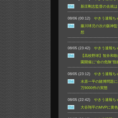
新庄剛志監督の去就は
6hit
08/06 (00:12)
やきう速報ち
藤川球児の次の阪神監
5hit
想
08/05 (23:42)
やきう速報ち
【高校野球】智弁和歌
0hit
園開催に“命の危険”
08/05 (23:12)
やきう速報ち
水原一平の賭博問題に
0hit
万9000件の実態
08/05 (22:42)
やきう速報ち
大谷翔平のMVPに黄色
0hit