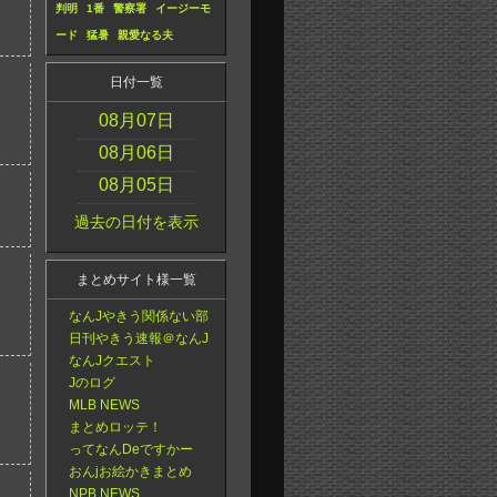
判明
1番
警察署
イージーモ
ード
猛暑
親愛なる夫
日付一覧
08月07日
08月06日
08月05日
過去の日付を表示
まとめサイト様一覧
なんJやきう関係ない部
日刊やきう速報＠なんJ
なんJクエスト
Jのログ
MLB NEWS
まとめロッテ！
ってなんDeですかー
おんjお絵かきまとめ
NPB NEWS