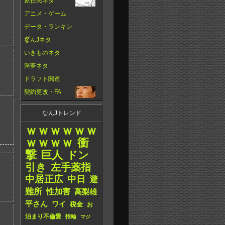
原住民ネタ
アニメ・ゲーム
データ・ランキン
グ
なんJネタ
いきものネタ
淫夢ネタ
ドラフト関連
契約更改・FA
なんJトレンド
ｗｗｗｗｗｗ
ｗｗｗｗ
衝
撃
巨人
ドン
引き
左手薬指
中居正広
中日
避
難所
性加害
高梨雄
平さん
ワイ
税金
お
泊まり不倫愛
指輪
マジ