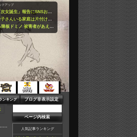
ックアップ
空気階段・水川かたまり、「次女誕生」報告にSNSお祝いムードも…“子育て警察” からツッコミの受難
【夏休み家が片付かない】お子さんいる家庭は片付けるまでやらない？片付けちゃう？
NHKでも性加害！Ｘ特定なら降板ドミノ 被害者があえて〝最強〟労働組合を頼ったワケ
示
人気記事ランキング