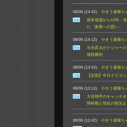
08/06 (14:42)
やきう速報ち
熊本地震から10年…
1hit
た「復興への思い」
08/06 (14:12)
やきう速報ち
今永昇太がドジャース
8hit
接戦勝利
08/06 (13:42)
やきう速報ち
【定期】中日ドラゴン
7hit
08/06 (13:12)
やきう速報ち
大谷翔平のキャッチボ
0hit
帰時期と現在の状況ま
08/06 (12:42)
やきう速報ち