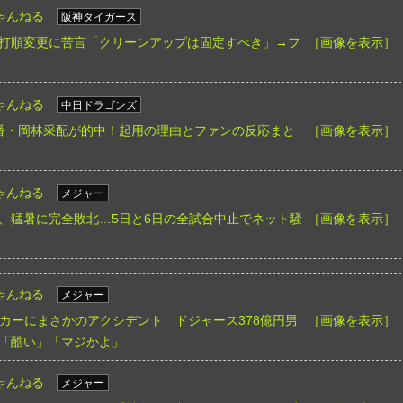
ゃんねる
阪神タイガース
打順変更に苦言「クリーンアップは固定すべき」→フ
［画像を表示］
ゃんねる
中日ドラゴンズ
番・岡林采配が的中！起用の理由とファンの反応まと
［画像を表示］
ゃんねる
メジャー
、猛暑に完全敗北…5日と6日の全試合中止でネット騒
［画像を表示］
ゃんねる
メジャー
ッカーにまさかのアクシデント ドジャース378億円男
［画像を表示］
然「酷い」「マジかよ」
ゃんねる
メジャー