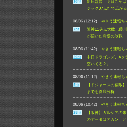
新庄監督「明日こそは
10hit
ジック37点灯で広が
08/06 (12:12)
やきう速報ち
阪神11失点大敗…藤
7hit
が招いた痛恨の敗戦
08/06 (11:42)
やきう速報ち
中日ドラゴンズ、Aク
29hit
空いてる？』
08/06 (11:12)
やきう速報ち
【ドジャースの宿敵】
5hit
までを徹底分析
08/06 (10:42)
やきう速報ち
【阪神】ガルシアの来
25hit
のデータはアカン」と