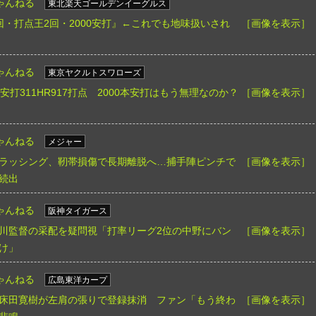
ゃんねる
東北楽天ゴールデンイーグルス
回・打点王2回・2000安打』←これでも地味扱いされ
［画像を表示］
ゃんねる
東京ヤクルトスワローズ
43安打311HR917打点 2000本安打はもう無理なのか？
［画像を表示］
ゃんねる
メジャー
ラッシング、靭帯損傷で長期離脱へ…捕手陣ピンチで
［画像を表示］
続出
ゃんねる
阪神タイガース
川監督の采配を疑問視「打率リーグ2位の中野にバン
［画像を表示］
け」
ゃんねる
広島東洋カープ
床田寛樹が左肩の張りで登録抹消 ファン「もう終わ
［画像を表示］