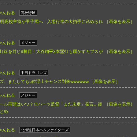
ゃんねる
高校野球
有明高校主将が甲子園へ 入場行進の大拍手に込められ
［画像を表示］
ゃんねる
メジャー
打線を封じ8勝目！大谷翔平2本塁打も届かずカブスが
［画像を表示］
ゃんねる
中日ドラゴンズ
ズ、またしても5位浮上チャンス到来wwwwww
［画像を表示］
ゃんねる
メジャー
ール再開はいつ？ロバーツ監督「まだ未定」発言…復
［画像を表示］
とめ
ゃんねる
北海道日本ハムファイターズ