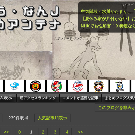
ワイ将ピ
スポンサード リンク
このブログを非表
239件取得
人気記事順表示
<<
0
1
2
3
4
>>