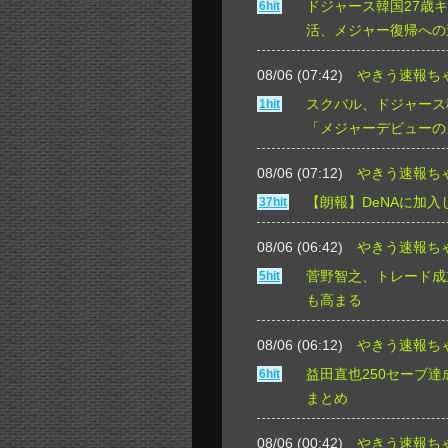
ドジャース韓国27歳
6hit
活、メジャー復帰への
08/06 (07:42)
やきう速報ち
スクバル、ドジャース
1hit
「メジャーデビューの
08/06 (07:12)
やきう速報ち
【朗報】DeNAに加
37hit
08/06 (06:42)
やきう速報ち
菅野智之、トレード成
5hit
も高まる
08/06 (06:12)
やきう速報ち
益田直也250セーブ
6hit
まとめ
08/06 (00:42)
やきう速報ち