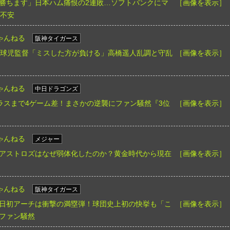
勝ちます」日本ハム痛恨の2連敗…ソフトバンクにマ
［画像を表示］
る不安
ゃんねる
阪神タイガース
川球児監督「ミスした方が負ける」高橋遥人乱調と守乱
［画像を表示］
ゃんねる
中日ドラゴンズ
ラスまで4ゲーム差！まさかの逆襲にファン騒然『3位
［画像を表示］
ゃんねる
メジャー
アストロズはなぜ弱体化したのか？黄金時代から現在
［画像を表示］
ゃんねる
阪神タイガース
日初アーチは衝撃の満塁弾！球団史上初の快挙も「こ
［画像を表示］
ファン騒然