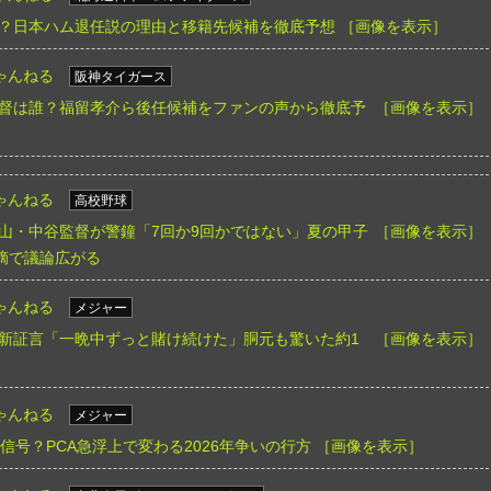
？日本ハム退任説の理由と移籍先候補を徹底予想
［画像を表示］
ゃんねる
阪神タイガース
督は誰？福留孝介ら後任候補をファンの声から徹底予
［画像を表示］
ゃんねる
高校野球
山・中谷監督が警鐘「7回か9回かではない」夏の甲子
［画像を表示］
指摘で議論広がる
ゃんねる
メジャー
新証言「一晩中ずっと賭け続けた」胴元も驚いた約1
［画像を表示］
ゃんねる
メジャー
信号？PCA急浮上で変わる2026年争いの行方
［画像を表示］