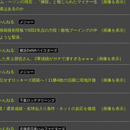
キム・ヘソンの現在…『煉獄』と報じられたマイナー生
［画像を表示］
道はあるのか
ゃんねる
メジャー
移籍後初登板で6回2失点の力投！敵地ブーイングの中
［画像を表示］
ような緊張」
ゃんねる
横浜DeNAベイスターズ
入した井上朋也さん、2軍成績がガチで凄すぎるｗｗｗ
［画像を表示］
ゃんねる
メジャー
立せずロッキーズ残留へ！11勝4敗の活躍に現地評価
［画像を表示］
ゃんねる
千葉ロッテマリーンズ
達成！通算成績・名球会入り条件・ネットの反応を徹底
［画像を表示］
ゃんねる
北海道日本ハムファイターズ