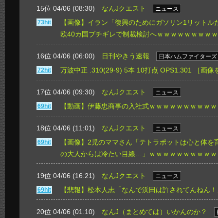
15位 04/06 (08:30)
なんJクエスト
ニュース
【画像】イラン「復興のためにガソリン1リットル
73hit
欧40カ国ブチギレで制裁検討へｗｗｗｗｗｗｗｗ
16位 04/06 (06:00)
日刊やきう速報
日本ハムファイターズ
万波中正 .310(29-9) 5本 10打点 OPS1.301
［画像
72hit
17位 04/06 (09:30)
なんJクエスト
ニュース
【動画】伊藤忠商事の入社式ｗｗｗｗｗｗｗｗｗｗ
69hit
18位 04/06 (11:01)
なんJクエスト
ニュース
【画像】2児のママさん「テトラポットは心と体を
69hit
の大人からは冷たい目線…」ｗｗｗｗｗｗｗｗｗｗ
19位 04/06 (16:21)
なんJクエスト
ニュース
【悲報】松本人志「なんで浜田は許されてんねん！
69hit
20位 04/06 (01:10)
なんJ（まとめては）いかんのか？