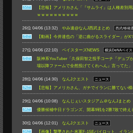
【悲報】アメリカさん「『サムライ』は人種差別用
65hit
ｗｗｗｗｗｗｗｗｗｗ
26位 04/06 (13:32)
やみ速@なんJ西武まとめ
西武/移籍
【動画】今井達也の「逆に曲がるスライダー」がX
64hit
27位 04/06 (22:10)
ベイスターズNEWS
横浜DeNAベイ
阪神系YouTuber「久保田智之投手コーチ『デュ
64hit
場以降ファームで全然投げてくれへん』言ってた」
28位 04/06 (14:30)
なんJクエスト
ニュース
【悲報】アメリカさん、ガチでイランに勝てない模
62hit
29位 04/06 (10:08)
なんじぇいスタジアム＠なんJまとめ
優勝候補中日ドラゴンズ、開幕9戦を2勝7敗で終え
61hit
30位 04/06 (12:01)
なんJクエスト
ニュース
【画像】撃墜された米軍F-15Eパイロット、イラ
61hit