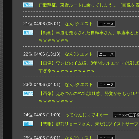
戸郷翔征、東野ルートに乗ってしまう…
［画像を
67hit
21位 04/06 (05:01)
なんJクエスト
ニュース
【動画】車道を走らされた自転車さん、早速車と正
67hit
ｗｗｗｗｗｗｗ
22位 04/06 (13:13)
なんJクエスト
ニュース
【画像】ワンピのイム様、8年間シルエットで隠し
67hit
すぎるｗｗｗｗｗｗｗｗｗｗ
23位 04/06 (04:01)
なんJクエスト
ニュース
【画像】えみつんのAV出演疑惑、発覚からもう10
66hit
ｗｗｗｗｗｗｗｗ
24位 04/06 (11:00)
ってなんじぇですかー
テニスの王子
【悲報】越前リョーマさん、未だにツイストサーブ
66hit
25位 04/06 (16:01)
なんJクエスト
ニュース