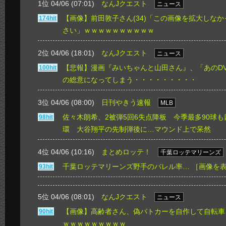
1位 04/06 (07:01)
なんJクエスト
ニュース
【画像】前田敦子さん(34)「この画像を拡大しな
174hit
さい」ｗｗｗｗｗｗｗｗｗｗ
2位 04/06 (18:01)
なんJクエスト
ニュース
【悲報】漫画『みいちゃんと山田さん』、「あのDV
100hit
の総意になってしまう・・・・・・・・・
3位 04/06 (08:00)
日刊やきう速報
MLB
佐々木朗希、2被弾5回6失点降板 今季最多90球
98hit
環 大谷翔平の先制弾後に…マウンド上で呆然
4位 04/06 (10:16)
まとめロッテ！
千葉ロッテマリーンズ
千葉ロッテマリーンズ野手のバレル率…
［画像を
93hit
5位 04/06 (08:01)
なんJクエスト
ニュース
【画像】高齢者さん、偽パトカーを自作して自転車
90hit
ｗｗｗｗｗｗｗｗｗ