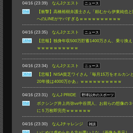
04/16 (23:39)
なんJクエスト
ニュース
【衝撃】高橋裕樹弁護士さん「頼むから伊東純也と
0hit
へのLINEがヤバすぎるｗｗｗｗｗｗｗｗｗｗ
04/16 (23:35)
なんJクエスト
ニュース
【悲報】独身年収500万貯蓄1400万さん、乗り換
16hit
ｗｗｗｗｗｗｗｗｗｗ
04/16 (23:34)
なんJクエスト
ニュース
【悲報】NISA貧乏ワイさん「毎月15万をオルカンと
36hit
20年後は4000万かあ」ｗｗｗｗｗｗｗｗｗｗ
04/16 (23:31)
なんJ PRIDE
野球以外のスポーツ
ボクシング井上尚弥vs中谷潤人、お前らの想像の
0hit
に５万枚即完売ｗｗｗｗｗｗ
04/16 (23:30)
なんJチャレンジ
雑談
いじめは虐められる方が悪いよな
［画像を表示］
0hit