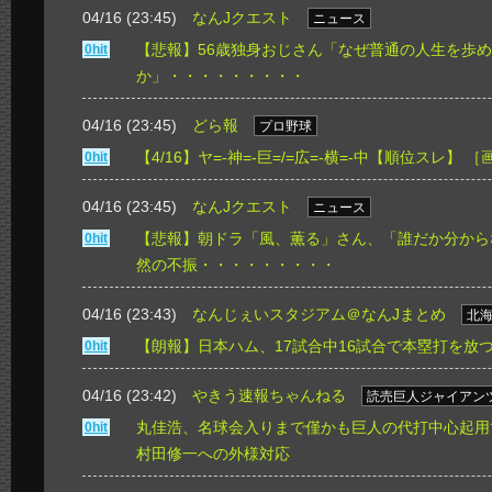
04/16 (23:45)
なんJクエスト
ニュース
【悲報】56歳独身おじさん「なぜ普通の人生を歩
0hit
か」・・・・・・・・・
04/16 (23:45)
どら報
プロ野球
【4/16】ヤ=-神=-巨=/=広=-横=-中【順位スレ】
［
0hit
04/16 (23:45)
なんJクエスト
ニュース
【悲報】朝ドラ「風、薫る」さん、「誰だか分から
0hit
然の不振・・・・・・・・・
04/16 (23:43)
なんじぇいスタジアム＠なんJまとめ
北
【朗報】日本ハム、17試合中16試合で本塁打を放
0hit
04/16 (23:42)
やきう速報ちゃんねる
読売巨人ジャイアン
丸佳浩、名球会入りまで僅かも巨人の代打中心起用
0hit
村田修一への外様対応