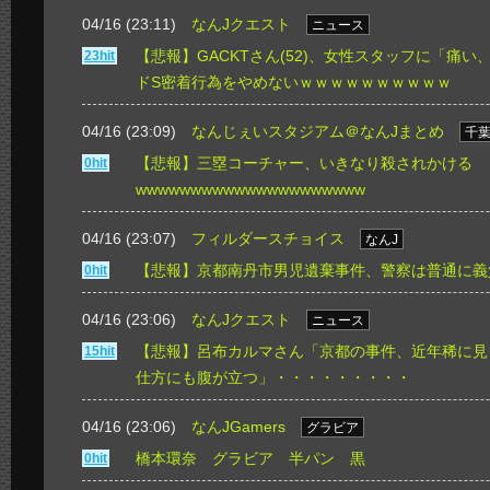
04/16 (23:11)
なんJクエスト
ニュース
【悲報】GACKTさん(52)、女性スタッフに「痛
23hit
ドS密着行為をやめないｗｗｗｗｗｗｗｗｗｗ
04/16 (23:09)
なんじぇいスタジアム＠なんJまとめ
千
【悲報】三塁コーチャー、いきなり殺されかける
0hit
wwwwwwwwwwwwwwwwwwwww
04/16 (23:07)
フィルダースチョイス
なんJ
【悲報】京都南丹市男児遺棄事件、警察は普通に義
0hit
04/16 (23:06)
なんJクエスト
ニュース
【悲報】呂布カルマさん「京都の事件、近年稀に見
15hit
仕方にも腹が立つ」・・・・・・・・・
04/16 (23:06)
なんJGamers
グラビア
橋本環奈 グラビア 半パン 黒
0hit