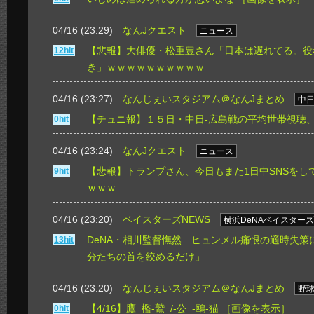
04/16 (23:29)
なんJクエスト
ニュース
【悲報】大俳優・松重豊さん「日本は遅れてる。役
12hit
き」ｗｗｗｗｗｗｗｗｗｗ
04/16 (23:27)
なんじぇいスタジアム＠なんJまとめ
中
【チュニ報】１５日・中日-広島戦の平均世帯視聴、
0hit
04/16 (23:24)
なんJクエスト
ニュース
【悲報】トランプさん、今日もまた1日中SNSをし
9hit
ｗｗｗ
04/16 (23:20)
ベイスターズNEWS
横浜DeNAベイスターズ
DeNA・相川監督憮然…ヒュンメル痛恨の適時失策
13hit
分たちの首を絞めるだけ」
04/16 (23:20)
なんじぇいスタジアム＠なんJまとめ
野
【4/16】鷹=檻-鷲=/-公=-鴎-猫
［画像を表示］
0hit