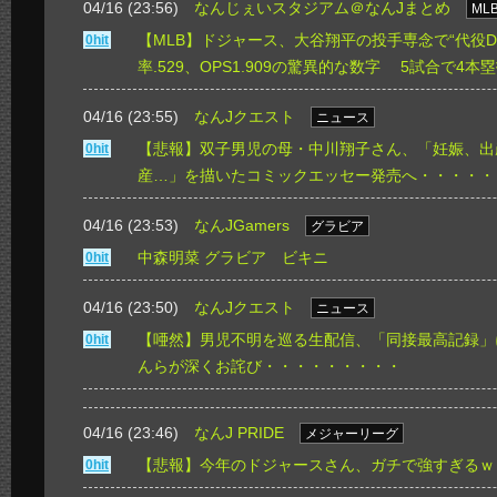
04/16 (23:56)
なんじぇいスタジアム＠なんJまとめ
ML
【MLB】ドジャース、大谷翔平の投手専念で“代役D
0hit
率.529、OPS1.909の驚異的な数字 5試合で4本
04/16 (23:55)
なんJクエスト
ニュース
【悲報】双子男児の母・中川翔子さん、「妊娠、出
0hit
産…」を描いたコミックエッセー発売へ・・・・・
04/16 (23:53)
なんJGamers
グラビア
中森明菜 グラビア ビキニ
0hit
04/16 (23:50)
なんJクエスト
ニュース
【唖然】男児不明を巡る生配信、「同接最高記録」
0hit
んらが深くお詫び・・・・・・・・・
04/16 (23:46)
なんJ PRIDE
メジャーリーグ
【悲報】今年のドジャースさん、ガチで強すぎるｗ
0hit