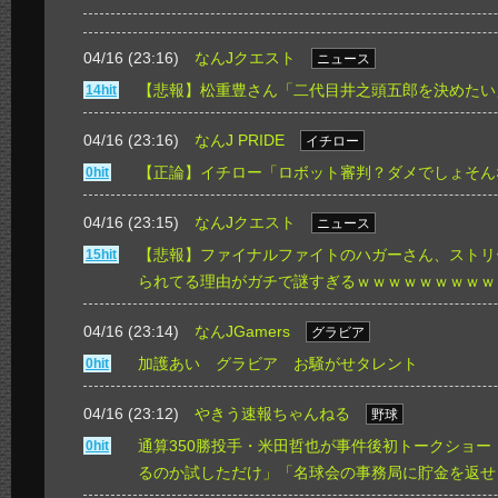
04/16 (23:16)
なんJクエスト
ニュース
【悲報】松重豊さん「二代目井之頭五郎を決めたい
14hit
04/16 (23:16)
なんJ PRIDE
イチロー
【正論】イチロー「ロボット審判？ダメでしょそん
0hit
04/16 (23:15)
なんJクエスト
ニュース
【悲報】ファイナルファイトのハガーさん、ストリ
15hit
られてる理由がガチで謎すぎるｗｗｗｗｗｗｗｗｗ
04/16 (23:14)
なんJGamers
グラビア
加護あい グラビア お騒がせタレント
0hit
04/16 (23:12)
やきう速報ちゃんねる
野球
通算350勝投手・米田哲也が事件後初トークショー
0hit
るのか試しただけ」「名球会の事務局に貯金を返せ