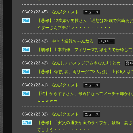
06/02 (23:45)
なんJクエスト
ニュース
【悲報】42歳婚活男性さん「理想は25歳で宮崎あ
0hit
イザーさんブチギレ・・・・・・・・・
06/02 (23:42)
やきう速報ちゃんねる
メジャー
【朗報】山本由伸、フィリーズ打線を力で粉砕して
0hit
06/02 (23:42)
なんじぇいスタジアム＠なんJまとめ
野
【悲報】3割打者、両リーグで3人だけ...上位5人は
0hit
06/02 (23:41)
なんJクエスト
ニュース
【謎】からすまさん、最近になってメッチャ叩かれ
0hit
ｗｗｗｗｗ
06/02 (23:32)
なんJクエスト
ニュース
【悲報】「実父の通夜か嵐のライブか」騒動、妻さ
17hit
てしまう・・・・・・・・・