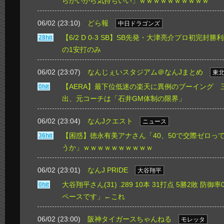
らかいから気持ちいい」ｗｗｗｗｗｗｗｗｗｗ
06/02 (23:10)
どら報
中日ドラゴンズ
【6/2 D 0-3 SB】SB先発・大津亮介プロ初完
28hit
の1安打のみ
06/02 (23:07)
なんじぇいスタジアム＠なんJまとめ
東
【AERA】最下位低迷の楽天に異例のブーイング 
0hit
出、元コーチは「石井GM体制の限界」
06/02 (23:04)
なんJクエスト
ニュース
【困惑】徳永有美アナさん「40、50で交際ゼロっ
36hit
うか」ｗｗｗｗｗｗｗｗｗｗ
06/02 (23:01)
なんJ PRIDE
大谷翔平
大谷翔平さん(31) .289 10本 31打点 5勝2敗 防
0hit
ペースです」←これ
06/02 (23:00)
阪神タイガースちゃんねる
モレッタ