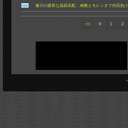
藤川の露骨な贔屓采配....桐敷とモレッタで何回負
0hit
<<
0
1
2