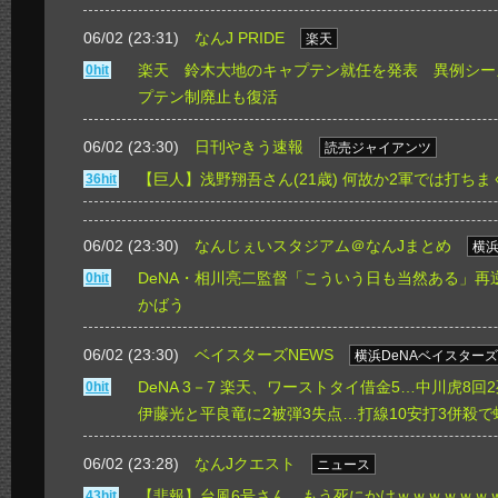
06/02 (23:31)
なんJ PRIDE
楽天
楽天 鈴木大地のキャプテン就任を発表 異例シー
0hit
プテン制廃止も復活
06/02 (23:30)
日刊やきう速報
読売ジャイアンツ
【巨人】浅野翔吾さん(21歳) 何故か2軍では打ちま
36hit
06/02 (23:30)
なんじぇいスタジアム＠なんJまとめ
横浜
DeNA・相川亮二監督「こういう日も当然ある」再
0hit
かばう
06/02 (23:30)
ベイスターズNEWS
横浜DeNAベイスターズ
DeNA 3－7 楽天、ワーストタイ借金5…中川虎8回
0hit
伊藤光と平良竜に2被弾3失点…打線10安打3併殺で
06/02 (23:28)
なんJクエスト
ニュース
【悲報】台風6号さん、もう死にかけｗｗｗｗｗｗ
43hit