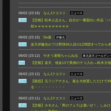
06/02 (23:16)
なんJクエスト
ニュース
【悲報】松本人志さん、自分が一番面白い作品「パ
10hit
始ｗｗｗｗｗｗｗｗｗｗ
06/02 (23:15)
De速
伊藤光
楽天伊藤光がプロ野球49人目の12球団すべてから
20hit
06/02 (23:12)
やきう速報ちゃんねる
東北楽天ゴールデン
【悲報】楽天、借金13で異例のテコ入れ→鈴木大
0hit
06/02 (23:12)
なんJクエスト
ニュース
【困惑】元フジアナさん、嵐を大絶賛しただけで3
21hit
る・・・・・・・・・
06/02 (23:11)
なんJクエスト
ニュース
【悲報】ホモさん「男のフェラは凄いぜ！」しみけ
18hit