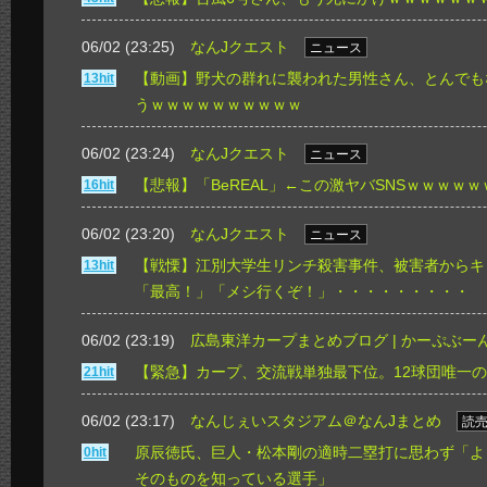
06/02 (23:25)
なんJクエスト
ニュース
【動画】野犬の群れに襲われた男性さん、とんでも
13hit
うｗｗｗｗｗｗｗｗｗｗ
06/02 (23:24)
なんJクエスト
ニュース
【悲報】「BeREAL」←この激ヤバSNSｗｗｗｗ
16hit
06/02 (23:20)
なんJクエスト
ニュース
【戦慄】江別大学生リンチ殺害事件、被害者からキ
13hit
「最高！」「メシ行くぞ！」・・・・・・・・・
06/02 (23:19)
広島東洋カープまとめブログ | かーぷぶー
【緊急】カープ、交流戦単独最下位。12球団唯一
21hit
06/02 (23:17)
なんじぇいスタジアム＠なんJまとめ
読
原辰徳氏、巨人・松本剛の適時二塁打に思わず「よ
0hit
そのものを知っている選手」