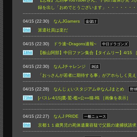
【悲報】元刑事YouTuberさん、子供の遺体が見
41hit
録を出し「おめでとうございます」・・・・・・・
04/15 (22:30)
なんJGamers
金儲け
派遣社員は楽だ
0hit
04/15 (22:30)
ドラ速~Dragons速報~
中日ドラゴンズ
【板山阿部】中日ファン集合【タイムリー】4/15
18hit
04/15 (22:30)
なんJチャレンジ
雑談
「おっさんが若者に期待する事」がアホらしく見え
0hit
04/15 (22:28)
なんじぇいスタジアム＠なんJまとめ
野
[パスレ4/15]鷹-鷲-檻=公==猫-鴎
［画像を表示］
73hit
04/15 (22:27)
なんJ PRIDE
一般ニュース
京都１１歳男児の死体遺棄容疑で父親の逮捕状請求
0hit