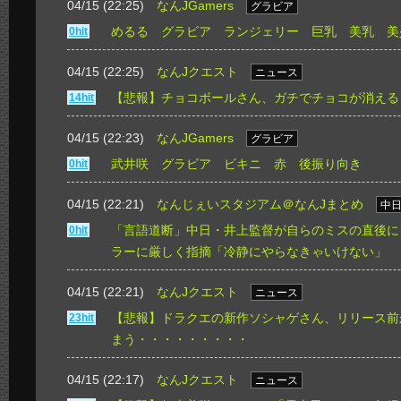
04/15 (22:25)
なんJGamers
グラビア
めるる グラビア ランジェリー 巨乳 美乳 美
0hit
04/15 (22:25)
なんJクエスト
ニュース
【悲報】チョコボールさん、ガチでチョコが消える
14hit
04/15 (22:23)
なんJGamers
グラビア
武井咲 グラビア ビキニ 赤 後振り向き
0hit
04/15 (22:21)
なんじぇいスタジアム＠なんJまとめ
中
「言語道断」中日・井上監督が自らのミスの直後に
0hit
ラーに厳しく指摘「冷静にやらなきゃいけない」
04/15 (22:21)
なんJクエスト
ニュース
【悲報】ドラクエの新作ソシャゲさん、リリース前
23hit
まう・・・・・・・・・
04/15 (22:17)
なんJクエスト
ニュース