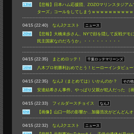
【悲報】日本ハム応援団、ZOZOマリンスタジア
13hit
ターズ」コールをしてしまうｗｗｗｗｗｗｗｗｗｗ
04/15 (22:40)
なんJクエスト
ニュース
【悲報】大橋未歩さん、NYで顔を隠して反戦デモ
20hit
民主国家なのだろうか」・・・・・・・・・
04/15 (22:35)
まとめロッテ！
千葉ロッテマリーンズ
八木プロ初勝利おめでとう！ヒーローインタビュー
16hit
04/15 (22:35)
なんJ（まとめては）いかんのか？
その他
安達結希さん事件、やっぱり父親が犯人だった
［
38hit
04/15 (22:33)
フィルダースチョイス
なんJ
【画像】山口一郎の影響か…加藤浩次がどんどんオ
6hit
04/15 (22:32)
なんJクエスト
ニュース