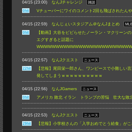
04/15 (23:00)
なんJチャレンジ
雑談
Vチューバーにワイのコメント2回も飛ばされたん
0hit
04/15 (22:59)
なんじぇいスタジアム＠なんJまとめ
ML
【動画】大谷をビビらせたノーラン・マクリーンの
0hit
エグすぎると話題に
WWWWWWWWWWWWWWWWWWWWWWWW
04/15 (22:57)
なんJクエスト
ニュース
【悲報】尾田栄一郎さん、ワンピースで小難しい言
22hit
発してしまうｗｗｗｗｗｗｗｗｗｗ
04/15 (22:56)
なんJGamers
ニュース
アメリカ 敗北 イラン トランプの苦悩 壮大な敗
0hit
04/15 (22:53)
なんJクエスト
ニュース
【悲報】小学校さんの「入学おめでとう給食」がこ
29hit