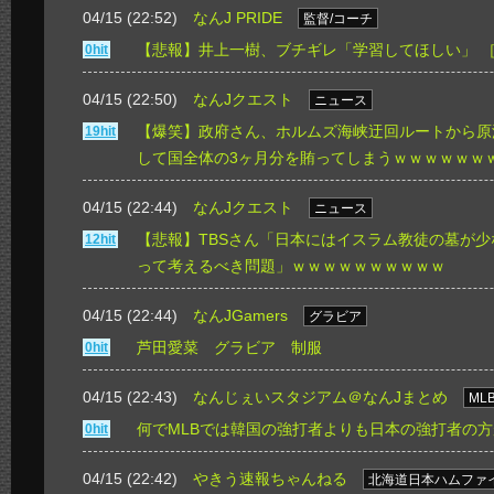
04/15 (22:52)
なんJ PRIDE
監督/コーチ
【悲報】井上一樹、ブチギレ「学習してほしい」
0hit
04/15 (22:50)
なんJクエスト
ニュース
【爆笑】政府さん、ホルムズ海峡迂回ルートから原油
19hit
して国全体の3ヶ月分を賄ってしまうｗｗｗｗｗｗ
04/15 (22:44)
なんJクエスト
ニュース
【悲報】TBSさん「日本にはイスラム教徒の墓が
12hit
って考えるべき問題」ｗｗｗｗｗｗｗｗｗｗ
04/15 (22:44)
なんJGamers
グラビア
芦田愛菜 グラビア 制服
0hit
04/15 (22:43)
なんじぇいスタジアム＠なんJまとめ
ML
何でMLBでは韓国の強打者よりも日本の強打者の
0hit
04/15 (22:42)
やきう速報ちゃんねる
北海道日本ハムファ