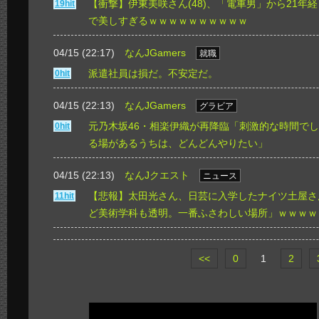
【衝撃】伊東美咲さん(48)、「電車男」から21年
19hit
で美しすぎるｗｗｗｗｗｗｗｗｗｗ
04/15 (22:17)
なんJGamers
就職
派遣社員は損だ。不安定だ。
0hit
04/15 (22:13)
なんJGamers
グラビア
元乃木坂46・相楽伊織が再降臨「刺激的な時間で
0hit
る場があるうちは、どんどんやりたい」
04/15 (22:13)
なんJクエスト
ニュース
【悲報】太田光さん、日芸に入学したナイツ土屋さ
11hit
ど美術学科も透明。一番ふさわしい場所」ｗｗｗｗ
<<
0
1
2