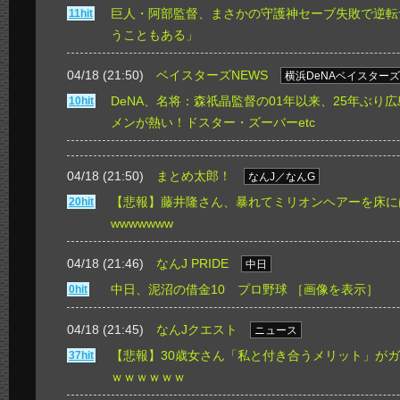
巨人・阿部監督、まさかの守護神セーブ失敗で逆転
11hit
うこともある」
04/18 (21:50)
ベイスターズNEWS
横浜DeNAベイスターズ
DeNA、名将：森祇晶監督の01年以来、25年ぶり
10hit
メンが熱い！ドスター・ズーバーetc
04/18 (21:50)
まとめ太郎！
なんJ／なんG
【悲報】藤井隆さん、暴れてミリオンヘアーを床に
20hit
wwwwwww
04/18 (21:46)
なんJ PRIDE
中日
中日、泥沼の借金10 プロ野球
［画像を表示］
0hit
04/18 (21:45)
なんJクエスト
ニュース
【悲報】30歳女さん「私と付き合うメリット」が
37hit
ｗｗｗｗｗｗ