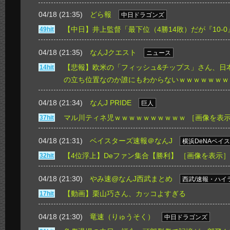
04/18 (21:35)
どら報
中日ドラゴンズ
【中日】井上監督「最下位（4勝14敗）だが『10-
49hit
04/18 (21:35)
なんJクエスト
ニュース
【悲報】欧米の「フィッシュ&チップス」さん、日
14hit
の立ち位置なのか誰にもわからないｗｗｗｗｗｗｗ
04/18 (21:34)
なんJ PRIDE
巨人
マル川ティネ児ｗｗｗｗｗｗｗｗｗｗ
［画像を表
37hit
04/18 (21:31)
ベイスターズ速報＠なんJ
横浜DeNAベイ
【4位浮上】Deファン集合【勝利】
［画像を表示］
32hit
04/18 (21:30)
やみ速@なんJ西武まとめ
西武/速報・ハイ
【動画】栗山巧さん、カッコよすぎる
17hit
04/18 (21:30)
竜速（りゅうそく）
中日ドラゴンズ