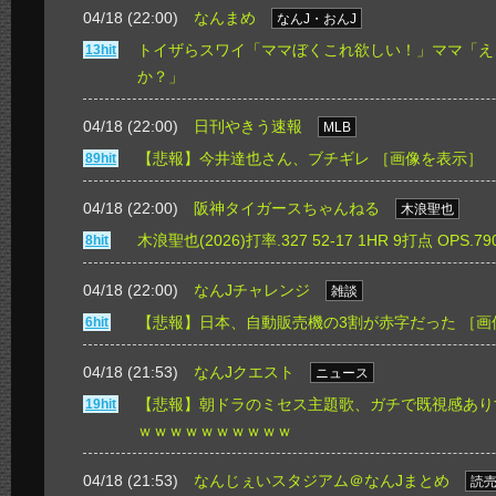
04/18 (22:00)
なんまめ
なんJ・おんJ
トイザらスワイ「ママぼくこれ欲しい！」ママ「え
13hit
か？」
04/18 (22:00)
日刊やきう速報
MLB
【悲報】今井達也さん、ブチギレ
［画像を表示］
89hit
04/18 (22:00)
阪神タイガースちゃんねる
木浪聖也
木浪聖也(2026)打率.327 52-17 1HR 9打点 OPS.79
8hit
04/18 (22:00)
なんJチャレンジ
雑談
【悲報】日本、自動販売機の3割が赤字だった
［画
6hit
04/18 (21:53)
なんJクエスト
ニュース
【悲報】朝ドラのミセス主題歌、ガチで既視感あり
19hit
ｗｗｗｗｗｗｗｗｗｗ
04/18 (21:53)
なんじぇいスタジアム＠なんJまとめ
読