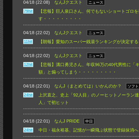
04/18 (22:08)
なんJクエスト
ニュース
【悲報】巨人泉口さん、何でもないショートゴロを
79hit
す・・・・・・・・・
04/18 (22:02)
なんJクエスト
ニュース
【朗報】愛知のスーパー銭湯ランキングが決定する
11hit
04/18 (22:02)
なんJクエスト
ニュース
【悲報】溝口勇児さん、年収96万の40代男性に「
12hit
額」と煽ってしまう・・・・・・・・・
04/18 (22:01)
なんJ（まとめては）いかんのか？
ソフト
上沢直之、史上「92人目」のノーヒットノーラン達
24hit
人」で初ヒット
04/18 (22:01)
なんJ PRIDE
中日
中日・福永裕基、記憶が一瞬飛ぶ状態で登録抹消へ
24hit