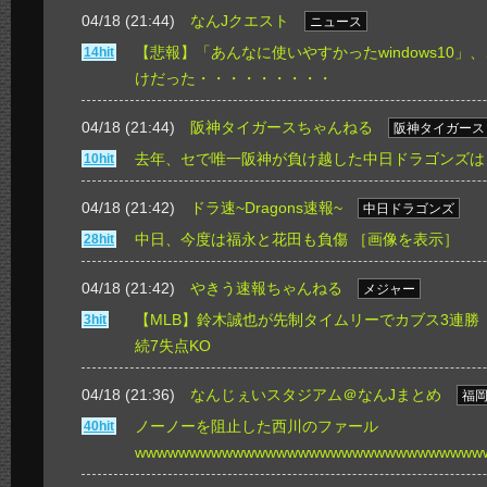
04/18 (21:44)
なんJクエスト
ニュース
【悲報】「あんなに使いやすかったwindows10」
14hit
けだった・・・・・・・・・
04/18 (21:44)
阪神タイガースちゃんねる
阪神タイガース
去年、セで唯一阪神が負け越した中日ドラゴンズは
10hit
04/18 (21:42)
ドラ速~Dragons速報~
中日ドラゴンズ
中日、今度は福永と花田も負傷
［画像を表示］
28hit
04/18 (21:42)
やきう速報ちゃんねる
メジャー
【MLB】鈴木誠也が先制タイムリーでカブス3連勝
3hit
続7失点KO
04/18 (21:36)
なんじぇいスタジアム＠なんJまとめ
福
ノーノーを阻止した西川のファール
40hit
wwwwwwwwwwwwwwwwwwwwwwwwwwwwwwww