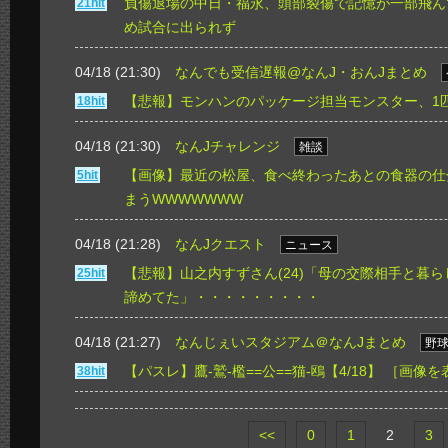
負傷退場の中日・福永、頭部裂傷で記憶が一部飛ん
21hit
め試合に出られず
04/18 (21:30)
なんでも受信遅報@なんJ・おんJまとめ
【悲報】モンハンのパッケージ担当モンスター、1
18hit
04/18 (21:30)
なんJチャレンジ
雑談
【画像】最近の松屋、食べ終わったあとの食器の仕
5hit
まうWWWWWWW
04/18 (21:28)
なんJクエスト
ニュース
【悲報】山之内すずさん(24)「母の交際相手と暮ら
25hit
諦めてた」・・・・・・・・・
04/18 (21:27)
なんじぇいスタジアム＠なんJまとめ
野
【パスレ】鷹-鷲-檻==公==猫-鴎【4/18】
［画像を
38hit
<<
0
1
2
3