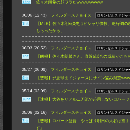
佐々木朗希の顔ワラたwwwwwwwww.
13hit
06/06 (12:43)
フィルダースチョイス
ロサンゼルスドジャ
【MLB】佐々木朗報0失点ピシャリ快投、絶好調の
3hit
もらったから」
06/03 (20:52)
フィルダースチョイス
ロサンゼルスドジャ
【朗報】佐々木朗希さん、直近5試合の成績がこちらww
7hit
05/27 (06:09)
フィルダースチョイス
ロサンゼルスドジャ
【悲報】邪悪球団ドジャースにサイン盗み疑惑www
9hit
05/14 (02:09)
フィルダースチョイス
ロサンゼルスドジャ
【速報】大谷をリアル二刀流で起用しないロバーツ
26hit
05/06 (02:16)
フィルダースチョイス
ロサンゼルスドジャ
【悲報】ロバーツ監督「やっぱり明日の大谷は投手
7hit
す」