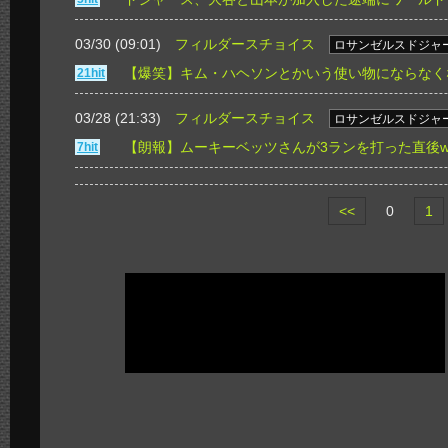
03/30 (09:01)
フィルダースチョイス
ロサンゼルスドジャ
【爆笑】キム・ハヘソンとかいう使い物にならなく
21hit
03/28 (21:33)
フィルダースチョイス
ロサンゼルスドジャ
【朗報】ムーキーベッツさんが3ランを打った直後www
7hit
<<
0
1