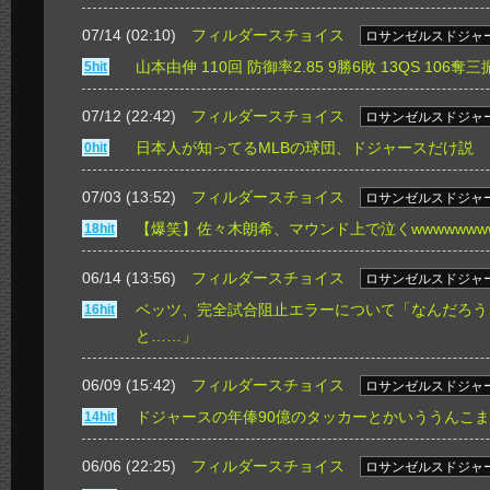
07/14 (02:10)
フィルダースチョイス
ロサンゼルスドジャ
山本由伸 110回 防御率2.85 9勝6敗 13QS 106奪三
5hit
07/12 (22:42)
フィルダースチョイス
ロサンゼルスドジャ
日本人が知ってるMLBの球団、ドジャースだけ説
0hit
07/03 (13:52)
フィルダースチョイス
ロサンゼルスドジャ
【爆笑】佐々木朗希、マウンド上で泣くwwwwwwwww
18hit
06/14 (13:56)
フィルダースチョイス
ロサンゼルスドジャ
ベッツ、完全試合阻止エラーについて「なんだろう
16hit
と……」
06/09 (15:42)
フィルダースチョイス
ロサンゼルスドジャ
ドジャースの年俸90億のタッカーとかいううんこまん
14hit
06/06 (22:25)
フィルダースチョイス
ロサンゼルスドジャ