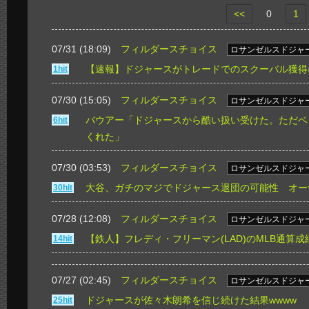
<<
0
1
07/31 (18:09)
フィルダースチョイス
ロサンゼルスドジャ
【速報】ドジャースがトレードでのスクーバル獲得
1hit
07/30 (15:05)
フィルダースチョイス
ロサンゼルスドジャ
バウアー「ドジャースから酷い扱い受けた。ただベ
6hit
くれた」
07/30 (03:53)
フィルダースチョイス
ロサンゼルスドジャ
大谷、ガチのマジでドジャース退団の可能性 オー
30hit
07/28 (12:08)
フィルダースチョイス
ロサンゼルスドジャ
【鉄人】フレディ・フリーマン(LAD)のMLB通算成績
14hit
07/27 (02:45)
フィルダースチョイス
ロサンゼルスドジャ
ドジャースが佐々木朗希を信じ続けた結果wwww
25hit