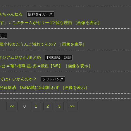
スちゃんねる
阪神タイガース
です」←このチームがセリーグ2位な理由
［画像を表示］
んこ
蔵小杉またうんこ溢れてんの？
［画像を表示］
タジアム＠なんJまとめ
野球議論、雑談
-=/竜/-檻燕-星-虎-=鷲鯉【6/5】
［画像を表示］
めては）いかんのか？
ソフトバンク
登録抹消 DeNA戦に出場叶わず
［画像を表示］
<<
0
1
2
3
>>