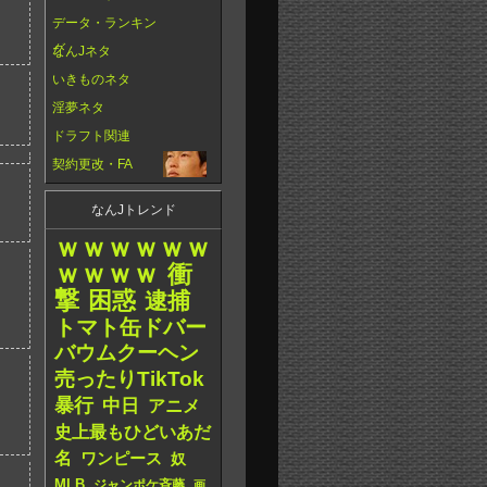
データ・ランキン
グ
なんJネタ
いきものネタ
淫夢ネタ
ドラフト関連
契約更改・FA
なんJトレンド
ｗｗｗｗｗｗ
ｗｗｗｗ
衝
撃
困惑
逮捕
トマト缶ドバー
バウムクーヘン
売ったりTikTok
暴行
中日
アニメ
史上最もひどいあだ
名
ワンピース
奴
MLB
ジャンポケ斉藤
画