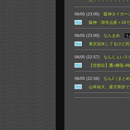
へ・・・・・・・・・
06/05 (23:00)
阪神タイガー
阪神「得失点差＋24
0hit
06/05 (23:00)
なんまめ
う
東京冠水してるけど武
9hit
06/05 (22:57)
なんじぇいス
【交順位】鷹=獅兎=鴎-公
0hit
06/05 (22:56)
なんJ（まと
山本祐大、疲労骨折で
0hit