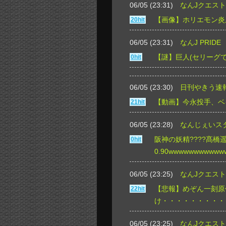
06/05 (23:31)
なんJクエスト
【画像】ホリエモン炎
20hit
06/05 (23:31)
なんJ PRIDE
【謎】巨人(セリーグ
0hit
06/05 (23:30)
日刊やきう速
【動画】今永投手、ベ
21hit
06/05 (23:28)
なんじぇいス
阪神の妖精????髙橋遥
0hit
0.90wwwwwwwwwww
06/05 (23:25)
なんJクエスト
【悲報】めぞん一刻原
22hit
け・・・・・・・・・
06/05 (23:25)
なんJクエスト