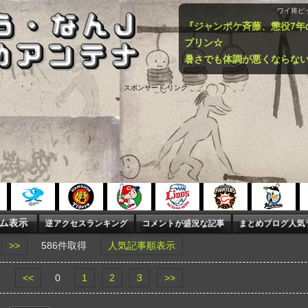
ワイ将ピ
プリン☆
暑さでも体調が悪くならな
スポンサード リンク
>>
586件取得
人気記事順表示
<<
0
1
2
3
>>