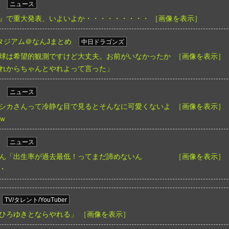
ニュース
』で重大発表、いよいよか・・・・・・・・・
［画像を表示］
タジアム＠なんJまとめ
中日ドラゴンズ
球は希望的観測ですけど大丈夫。お前がいなかったか
［画像を表示］
れからちゃんとやれよって言った」
ニュース
シカさんって冷静な目で見るとそんなに可愛くないよ
［画像を表示］
ｗ
ニュース
ん「出生率が過去最低！ってまだ諦めないん
［画像を表示］
・
TV/タレント/YouTuber
ひろゆきとならやれる」
［画像を表示］