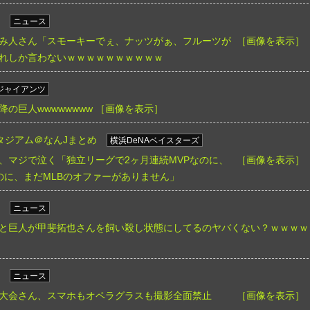
ニュース
み人さん「スモーキーでぇ、ナッツがぁ、フルーツが
［画像を表示］
れしか言わないｗｗｗｗｗｗｗｗｗｗ
ジャイアンツ
の巨人wwwwwwww
［画像を表示］
タジアム＠なんJまとめ
横浜DeNAベイスターズ
、マジで泣く「独立リーグで2ヶ月連続MVPなのに、
［画像を表示］
のに、まだMLBのオファーがありません」
ニュース
と巨人が甲斐拓也さんを飼い殺し状態にしてるのヤバくない？ｗｗｗｗ
ニュース
大会さん、スマホもオペラグラスも撮影全面禁止
［画像を表示］