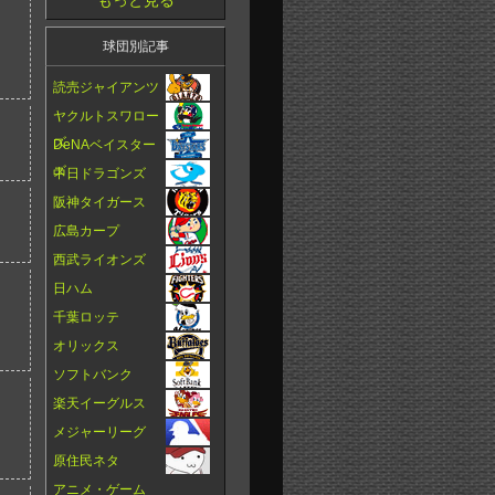
もっと見る
球団別記事
読売ジャイアンツ
ヤクルトスワロー
ズ
DeNAベイスター
ズ
中日ドラゴンズ
阪神タイガース
広島カープ
西武ライオンズ
日ハム
千葉ロッテ
オリックス
ソフトバンク
楽天イーグルス
メジャーリーグ
原住民ネタ
アニメ・ゲーム