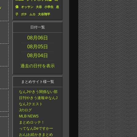
ｗ
像
オッサン
大谷
小学生
息
子
ガチ
ムカ
大谷翔平
日付一覧
08月06日
08月05日
08月04日
過去の日付を表示
まとめサイト様一覧
なんJやきう関係ない部
日刊やきう速報＠なんJ
なんJクエスト
Jのログ
MLB NEWS
まとめロッテ！
ってなんDeですかー
おんjお絵かきまとめ