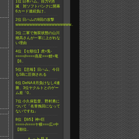
1位 日本ハム、自力V消
滅 対ソフトバンクに開幕
6カード連続負け..
2位 日ハムの9回の攻撃
wwwwwwwwwwwwwwwwwwww..
3位 二軍で無双状態の山川
穂高さんが一軍に上がれな
い理由
4位 【セ順位】虎=兎-
====//====燕星===鯉=竜
【8..
5位 【悲報】日ハム、今日
もSBに圧倒される
6位 DeNA 8月負けなし4連
勝、3位ヤクルトとのゲー
ム差「0..
7位 小久保監督、野村勇に
ついて「名誉挽回になって
ないですね」
8位 【8/5】神=巨
====-/====ヤ横===広=中
【順位..