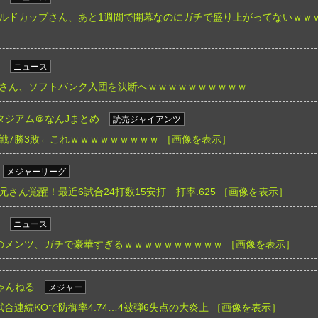
ルドカップさん、あと1週間で開幕なのにガチで盛り上がってないｗｗ
ニュース
さん、ソフトバンク入団を決断へｗｗｗｗｗｗｗｗｗｗ
タジアム＠なんJまとめ
読売ジャイアンツ
戦7勝3敗←これｗｗｗｗｗｗｗｗｗ
［画像を表示］
メジャーリーグ
さん覚醒！最近6試合24打数15安打 打率.625
［画像を表示］
ニュース
のメンツ、ガチで豪華すぎるｗｗｗｗｗｗｗｗｗｗ
［画像を表示］
ゃんねる
メジャー
合連続KOで防御率4.74…4被弾6失点の大炎上
［画像を表示］