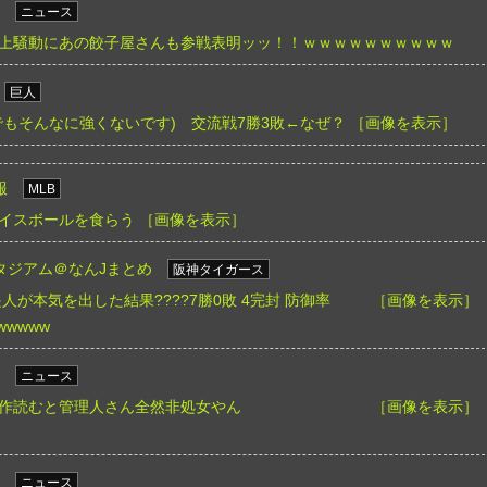
ニュース
上騒動にあの餃子屋さんも参戦表明ッッ！！ｗｗｗｗｗｗｗｗｗｗ
巨人
でもそんなに強くないです) 交流戦7勝3敗←なぜ？
［画像を表示］
報
MLB
イスボールを食らう
［画像を表示］
タジアム＠なんJまとめ
阪神タイガース
人が本気を出した結果????7勝0敗 4完封 防御率
［画像を表示］
wwwww
ニュース
作読むと管理人さん全然非処女やん
［画像を表示］
ニュース