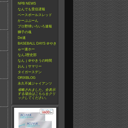
NPB NEWS
なんでも受信遅報
ベースボールスレッド
かーぷぶーん
プロ野球いろいろ速報
獅子の魂
De速
BASEBALL DAYS ＠やき
ゅー速ホー
なんJ歴史部
なんｊ＠やきうの時間
おんｊサマリー
タイガースデン
ORIXBLOG
永久不滅ジャイアンツ
省略されました。全表示
する場合はこちらをクリ
ックしてください。