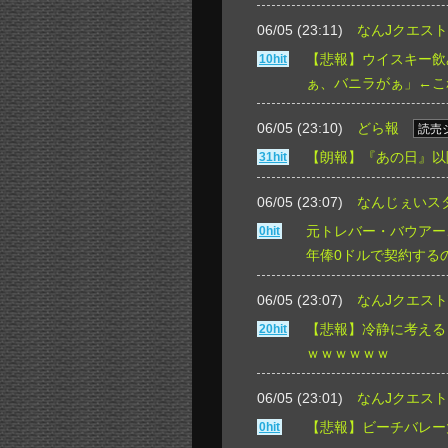
06/05 (23:11)
なんJクエスト
【悲報】ウイスキー飲
10hit
ぁ、バニラがぁ」←こ
06/05 (23:10)
どら報
読売
【朗報】『あの日』以降
31hit
06/05 (23:07)
なんじぇいス
元トレバー・バウアー
0hit
年俸0ドルで契約する
06/05 (23:07)
なんJクエスト
【悲報】冷静に考える
20hit
ｗｗｗｗｗｗ
06/05 (23:01)
なんJクエスト
【悲報】ビーチバレー
0hit