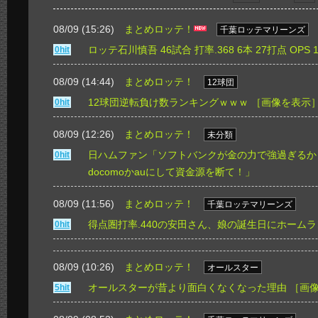
08/09 (15:26)
まとめロッテ！
千葉ロッテマリーンズ
ロッテ石川慎吾 46試合 打率.368 6本 27打点 OPS 1
0hit
08/09 (14:44)
まとめロッテ！
12球団
12球団逆転負け数ランキングｗｗｗ
［画像を表示
0hit
08/09 (12:26)
まとめロッテ！
未分類
日ハムファン「ソフトバンクが金の力で強過ぎるか
0hit
docomoかauにして資金源を断て！」
08/09 (11:56)
まとめロッテ！
千葉ロッテマリーンズ
得点圏打率.440の安田さん、娘の誕生日にホーム
0hit
08/09 (10:26)
まとめロッテ！
オールスター
オールスターが昔より面白くなくなった理由
［画
5hit