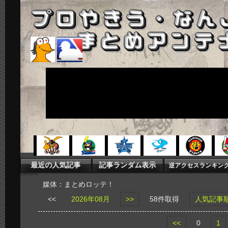
媒体：まとめロッテ！
<<
2026年08月
>>
58件取得
人気記事
<<
0
1