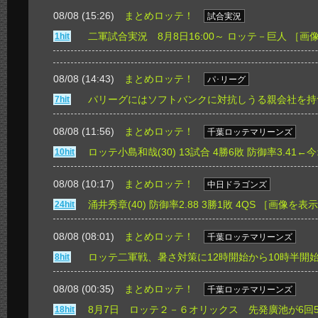
08/08 (15:26)
まとめロッテ！
試合実況
二軍試合実況 8月8日16:00～ ロッテ－巨人
［画
1hit
08/08 (14:43)
まとめロッテ！
パ･リーグ
パリーグにはソフトバンクに対抗しうる親会社を持
7hit
08/08 (11:56)
まとめロッテ！
千葉ロッテマリーンズ
ロッテ小島和哉(30) 13試合 4勝6敗 防御率3.41←
10hit
08/08 (10:17)
まとめロッテ！
中日ドラゴンズ
涌井秀章(40) 防御率2.88 3勝1敗 4QS
［画像を表示
24hit
08/08 (08:01)
まとめロッテ！
千葉ロッテマリーンズ
ロッテ二軍戦、暑さ対策に12時開始から10時半開
8hit
08/08 (00:35)
まとめロッテ！
千葉ロッテマリーンズ
8月7日 ロッテ２－６オリックス 先発廣池が6回
18hit