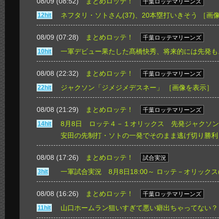
08/09 (08:52)
まとめロッテ！
千葉ロッテマリーンズ
ネフタリ・ソトさん(37)、20本塁打いきそう
［画
12hit
08/09 (07:28)
まとめロッテ！
千葉ロッテマリーンズ
一軍デビュー果たした髙橋快秀、将来的には先発も..
10hit
08/08 (22:32)
まとめロッテ！
千葉ロッテマリーンズ
ジャクソン「ジメジメデスネー」
［画像を表示］
22hit
08/08 (21:29)
まとめロッテ！
千葉ロッテマリーンズ
8月8日 ロッテ４－１オリックス 先発ジャクソン
14hit
安田の先制打・ソトの一発でそのまま逃げ切り勝利
08/08 (17:26)
まとめロッテ！
試合実況
一軍試合実況 8月8日18:00～ ロッテ－オリックス
3hit
08/08 (16:26)
まとめロッテ！
千葉ロッテマリーンズ
山口ホームラン狙いすぎて悪い癖出ちゃってない？
11hit