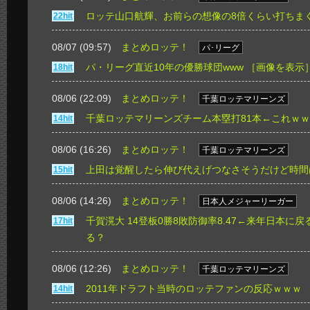
ロッテ山口航輝、お前らの想像の8倍くらい打ちま
22hit
08/07 (09:57)
まとめロッテ！
パ･リーグ
パ・リーグ直近10年の優勝球団www
［画像を表示
18hit
08/06 (22:09)
まとめロッテ！
千葉ロッテマリーンズ
千葉ロッテマリーンズチーム本塁打81本←これｗ
14hit
08/06 (16:26)
まとめロッテ！
千葉ロッテマリーンズ
上田は覚醒したら伸び代えげつなさそうだけど時間
15hit
08/06 (14:26)
まとめロッテ！
日本人メジャーリーガー
千賀滉大 14登板0勝8敗防御率8.47←来年日本に
17hit
る？
08/06 (12:26)
まとめロッテ！
千葉ロッテマリーンズ
2011年ドラフト当時のロッテファンの反応ｗｗｗ
14hit