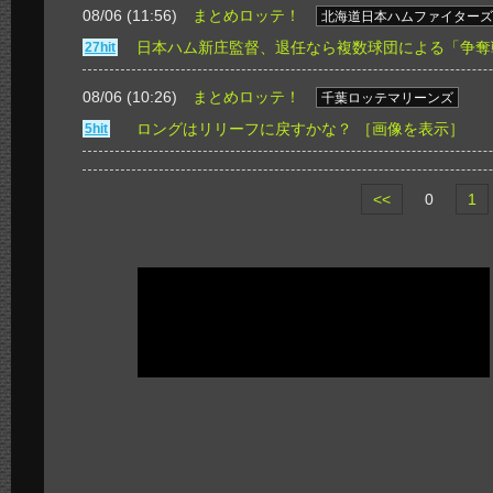
08/06 (11:56)
まとめロッテ！
北海道日本ハムファイターズ
日本ハム新庄監督、退任なら複数球団による「争奪戦
27hit
08/06 (10:26)
まとめロッテ！
千葉ロッテマリーンズ
ロングはリリーフに戻すかな？
［画像を表示］
5hit
<<
0
1