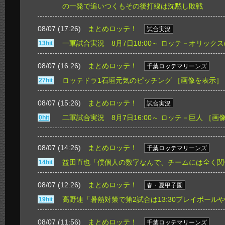
の一発で追いつくもその後打線は沈黙し敗戦
08/07 (17:26)
まとめロッテ！
試合実況
一軍試合実況 8月7日18:00～ ロッテ－オリックス
13hit
08/07 (16:26)
まとめロッテ！
千葉ロッテマリーンズ
ロッテドラ1石垣元気のピッチング
［画像を表示］
27hit
08/07 (15:26)
まとめロッテ！
試合実況
二軍試合実況 8月7日16:00～ ロッテ－巨人
［画
0hit
08/07 (14:26)
まとめロッテ！
千葉ロッテマリーンズ
益田直也「僕個人の数字なんで、チームには全く関
14hit
08/07 (12:26)
まとめロッテ！
春・夏甲子園
高野連「暑熱対策で第2試合は13:30プレイボール
19hit
08/07 (11:56)
まとめロッテ！
千葉ロッテマリーンズ