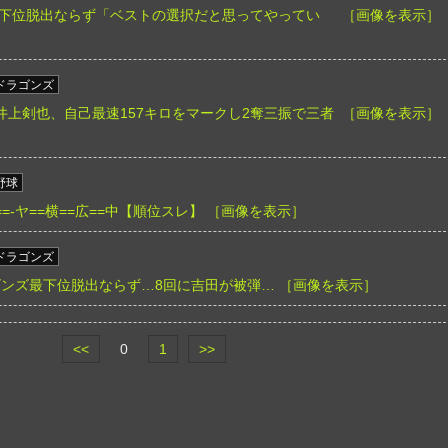
下位脱出ならず「ベストの選択だと思ってやってい
［画像を表示］
ドラゴンズ
-1 D】井上剣也、自己最速157キロをマークし2奪三振で三者
［画像を表示］
野球
====-ヤ==横==広==中【順位スレ】
［画像を表示］
ドラゴンズ
】ドラゴンズ最下位脱出ならず…8回に吉田が被弾…
［画像を表示］
<<
0
1
>>