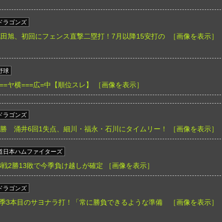
ドラゴンズ
9 M】花田旭、初回にフェンス直撃二塁打！7月以降15安打の
［画像を表示］
野球
/====ヤ横===広=中【順位スレ】
［画像を表示］
ドラゴンズ
】中日連勝 涌井6回1失点、細川・福永・石川にタイムリー！
［画像を表示］
道日本ハムファイターズ
B戦2勝13敗で今季負け越しが確定
［画像を表示］
ドラゴンズ
季3本目のサヨナラ打！「常に勝負できるような準備
［画像を表示］