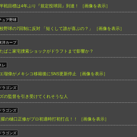
半戦目標は4年ぶり『規定投球回』到達！
［画像を表示］
チュア野球
校野球の7回制に反対 「短くして誰が喜ぶの？」
［画像を表示］
東洋カープ
たばこ家宅捜索ショックがドラフトまで影響か？
スレ
エ瑠偉がメキシコ移籍後にSNS更新停止
［画像を表示］
ドラゴンズ
ズの監督を引き受けてくれそうな人
ドラゴンズ
抜擢の樋口正修がプロ初適時打初打点！！
［画像を表示］
ドラゴンズ