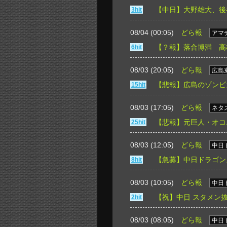
【中日】大野雄大、後
3hit
08/04 (00:05)
どら報
アマ
【？報】落合博満 高
6hit
08/03 (20:05)
どら報
広島
【悲報】広島のゾンビ
15hit
08/03 (17:05)
どら報
ネタ
【悲報】元巨人・オコ
25hit
08/03 (12:05)
どら報
中日
【急募】中日ドラゴン
8hit
08/03 (10:05)
どら報
中日
【祝】中日 スタメン
2hit
08/03 (08:05)
どら報
中日