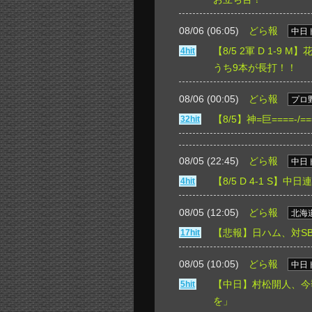
08/06 (06:05)
どら報
中日
【8/5 2軍 D 1-
4hit
うち9本が長打！！
08/06 (00:05)
どら報
プロ
【8/5】神=巨====-
32hit
08/05 (22:45)
どら報
中日
【8/5 D 4-1 S
4hit
08/05 (12:05)
どら報
北海
【悲報】日ハム、対S
17hit
08/05 (10:05)
どら報
中日
【中日】村松開人、今
5hit
を」