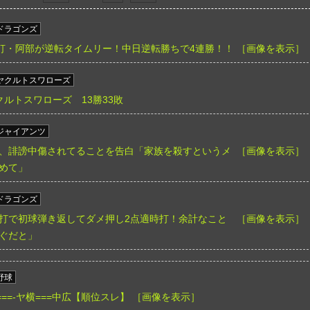
ドラゴンズ
】9回代打・阿部が逆転タイムリー！中日逆転勝ちで4連勝！！
［画像を表示］
ヤクルトスワローズ
ルトスワローズ 13勝33敗
ジャイアンツ
、誹謗中傷されてることを告白「家族を殺すというメ
［画像を表示］
めて」
ドラゴンズ
打で初球弾き返してダメ押し2点適時打！余計なこと
［画像を表示］
ぐだと」
野球
/====-ヤ横===中広【順位スレ】
［画像を表示］