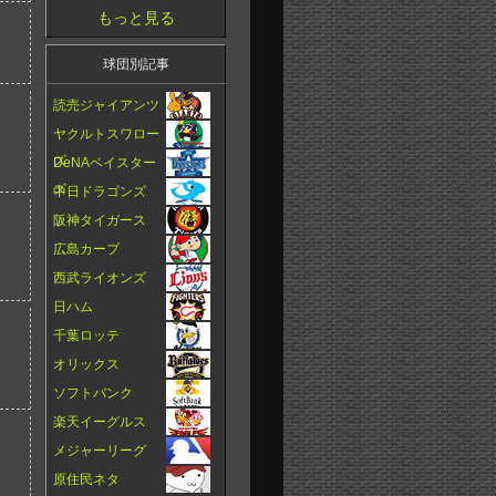
もっと見る
球団別記事
読売ジャイアンツ
ヤクルトスワロー
ズ
DeNAベイスター
ズ
中日ドラゴンズ
阪神タイガース
広島カープ
西武ライオンズ
日ハム
千葉ロッテ
オリックス
ソフトバンク
楽天イーグルス
メジャーリーグ
原住民ネタ