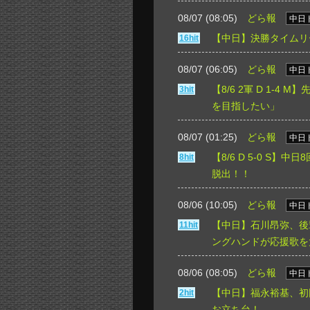
08/07 (08:05)
どら報
中日
【中日】決勝タイムリ
16hit
08/07 (06:05)
どら報
中日
【8/6 2軍 D 1-
3hit
を目指したい」
08/07 (01:25)
どら報
中日
【8/6 D 5-0 S
8hit
脱出！！
08/06 (10:05)
どら報
中日
【中日】石川昂弥、後
11hit
ングハンドが応援歌を
08/06 (08:05)
どら報
中日
【中日】福永裕基、初
2hit
お立ち台！