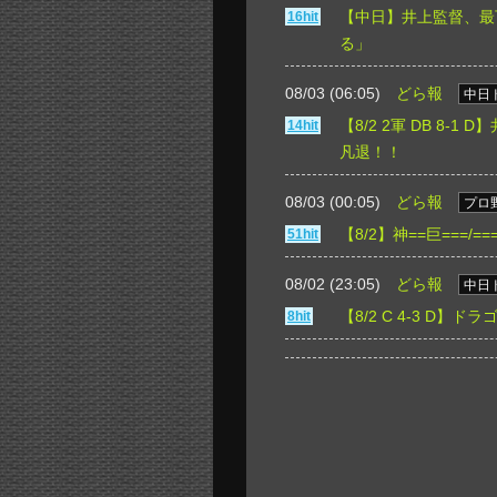
【中日】井上監督、最
16hit
る」
08/03 (06:05)
どら報
中日
【8/2 2軍 DB 8
14hit
凡退！！
08/03 (00:05)
どら報
プロ
【8/2】神==巨===/
51hit
08/02 (23:05)
どら報
中日
【8/2 C 4-3 D
8hit