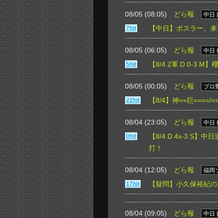
08/05 (08:05)
どら報
中日
【中日】ボスラー、来
7hit
08/05 (06:05)
どら報
中日
【8/4 2軍 D 0-
5hit
08/05 (00:05)
どら報
プロ
【8/4】神==巨====
22hit
08/04 (23:05)
どら報
中日
【8/4 D 4x-3 
0hit
打！
08/04 (12:05)
どら報
福岡
【疑問】小久保裕紀の
17hit
08/04 (09:05)
どら報
中日