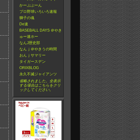
かーぷぶーん
プロ野球いろいろ速報
獅子の魂
De速
BASEBALL DAYS ＠やき
ゅー速ホー
なんJ歴史部
なんｊ＠やきうの時間
おんｊサマリー
タイガースデン
ORIXBLOG
永久不滅ジャイアンツ
省略されました。全表示
する場合はこちらをクリ
ックしてください。