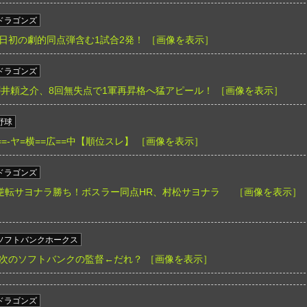
ドラゴンズ
日初の劇的同点弾含む1試合2発！
［画像を表示］
ドラゴンズ
3 M】櫻井頼之介、8回無失点で1軍再昇格へ猛アピール！
［画像を表示］
野球
/===-ヤ=横==広==中【順位スレ】
［画像を表示］
ドラゴンズ
S】中日逆転サヨナラ勝ち！ボスラー同点HR、村松サヨナラ
［画像を表示］
ソフトバンクホークス
次のソフトバンクの監督←だれ？
［画像を表示］
ドラゴンズ