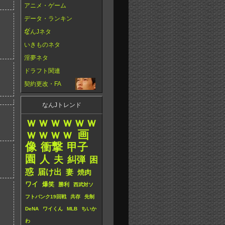
アニメ・ゲーム
データ・ランキン
グ
なんJネタ
いきものネタ
淫夢ネタ
ドラフト関連
契約更改・FA
なんJトレンド
ｗｗｗｗｗｗ
ｗｗｗｗ
画
像
衝撃
甲子
園
人
夫
糾弾
困
惑
届け出
妻
焼肉
ワイ
爆笑
勝利
西武対ソ
フトバンク19回戦
共存
先制
DeNA
ワイくん
MLB
ちいか
わ