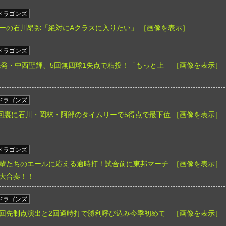
ドラゴンズ
ーの石川昂弥「絶対にAクラスに入りたい」
［画像を表示］
ドラゴンズ
4 M】先発・中西聖輝、5回無四球1失点で粘投！「もっと上
［画像を表示］
ドラゴンズ
】中日8回裏に石川・岡林・阿部のタイムリーで5得点で最下位
［画像を表示］
ドラゴンズ
輩たちのエールに応える適時打！試合前に東邦マーチ
［画像を表示］
大合奏！！
ドラゴンズ
回先制点演出と2回適時打で勝利呼び込み今季初めて
［画像を表示］