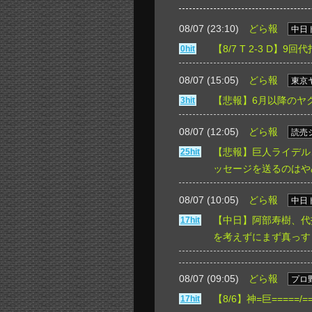
08/07 (23:10)
どら報
中日
【8/7 T 2-3 D
0hit
08/07 (15:05)
どら報
東京
【悲報】6月以降のヤク
3hit
08/07 (12:05)
どら報
読売
【悲報】巨人ライデル
25hit
ッセージを送るのはや
08/07 (10:05)
どら報
中日
【中日】阿部寿樹、代
17hit
を考えずにまず真っす
08/07 (09:05)
どら報
プロ
【8/6】神=巨=====
17hit