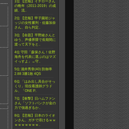
1位 【悲報】イチローさん
の晩年（2011-2019）の成
績、流..
2位 【悲報】甲子園初ジャ
ッジの女性審判・佐藤加奈
さん、自ら判定..
3位 【命題】平野綾さんと
ゆう、声優界隈で長期間に
渡って天下をと..
4位 守田「森保さん！佐野
海舟を代表に選ぶのはマズ
イっすよ」→守..
5位 涌井秀章(40) 防御率
2.88 3勝1敗 4QS
6位 「はみ出し具合がそっ
くり」現役看護師グラド
ル、「ONE P..
7位 【衝撃】日ハムファン
さん「ソフトバンクが金の
力で強過ぎるか..
8位 【悲報】日本のライオ
ンさん、ガチで溶けるｗｗ
ｗｗｗｗｗｗｗ..