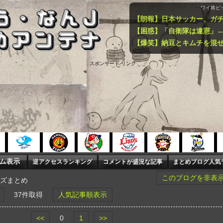
ワイ将ピ
スポンサード リンク
このブログを非表
ズまとめ
37件取得
人気記事順表示
<<
0
1
>>