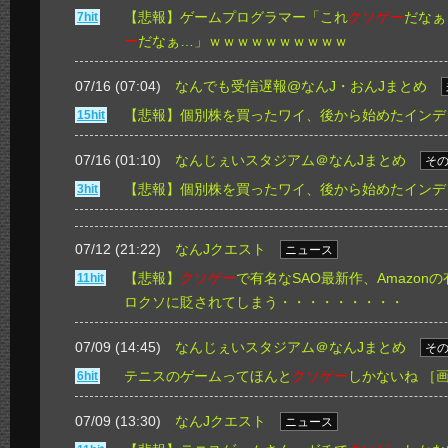
【悲報】ゲームプログラマー「これ
クソゲー
だなぁ
7hit
ー
だなぁ…」ｗｗｗｗｗｗｗｗｗｗ
07/16 (07:04)
なんでも受信遅報@なんJ・おんJまとめ
【悲報】個別株を買ったワイ、後から始めたインデ
15hit
07/16 (01:10)
なんじぇいスタジアム＠なんJまとめ
そ
【悲報】個別株を買ったワイ、後から始めたインデ
3hit
07/12 (21:22)
なんJクエスト
ニュース
【悲報】
クソゲー
で有名なSAO最新作、Amazon
11hit
ロクソに貶されてしまう・・・・・・・・・
07/09 (14:45)
なんじぇいスタジアム＠なんJまとめ
そ
テニスのゲームってほんと
クソゲー
しかないね
［
6hit
07/09 (13:30)
なんJクエスト
ニュース