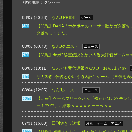
検索用語：クソゲー
08/07 (20:33)
なんJ PRIDE
ゲーム
【悲報】DeNA「ポケポケのユーザー数がガタ落ち
5hit
タ落ちしました」
08/06 (00:43)
なんJクエスト
ニュース
【悲報】サガ2秘宝伝説とかいう過大評価ゲームｗ
7hit
08/05 (19:11)
なんでも受信遅報@なんJ・おんJまとめ
サガ2秘宝伝説とかいう過大評価ゲーム
［画像を表
3hit
08/04 (12:05)
なんJクエスト
ニュース
【悲報】ゲームフリークさん「俺たちはポケモンし
33hit
ー！????」←結果ｗｗｗｗｗｗｗｗｗｗ
07/31 (16:00)
日刊やきう速報
漫画・ゲーム・アニメ
【悲報】風来のシレン「死んだらレベル1やり直し
36hit