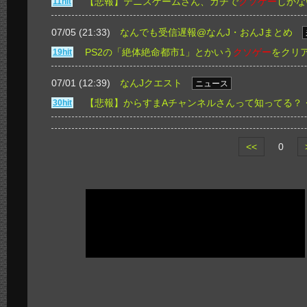
【悲報】テニスゲームさん、ガチで
クソゲー
しかな
11hit
07/05 (21:33)
なんでも受信遅報@なんJ・おんJまとめ
PS2の「絶体絶命都市1」とかいう
クソゲー
をクリ
19hit
07/01 (12:39)
なんJクエスト
ニュース
【悲報】からすまAチャンネルさんって知ってる？
30hit
<<
0