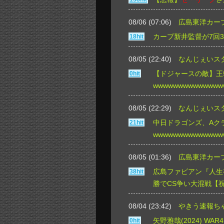
08/06 (07:06)
広島東洋カープ
カープ新井監督が7回
18hit
08/05 (22:40)
なんじぇいス
【ドジャースの敵】王
0hit
wwwwwwwwwwwwww
08/05 (22:29)
なんじぇいス
中日ドラゴンズ、Aク
21hit
wwwwwwwwwwwwww
08/05 (01:36)
広島東洋カープ
広島ファビアン『人生
38hit
勝でCS争い大混戦【
08/04 (23:42)
やきう速報ち
矢野雅哉(2024) WAR4
0hit