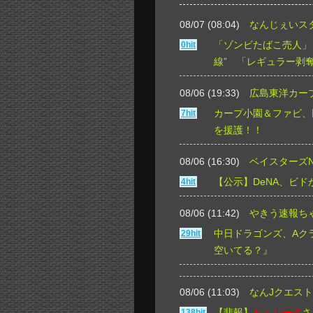
08/07 (08:04)
なんじぇいス
「ゾンビたばこ売人」
0hit
線” 「レギュラー剥
08/06 (19:33)
広島東洋カープ
カープ小園＆ファビ、
7hit
を援護！！
08/06 (16:30)
ベイスターズN
【公示】DeNA、ビ
4hit
08/06 (11:42)
やきう速報ち
中日ドラゴンズ、Aク
29hit
空いてる？』
08/06 (11:03)
なんJクエスト
【悲報】
セ・リーグ
さ
138hit