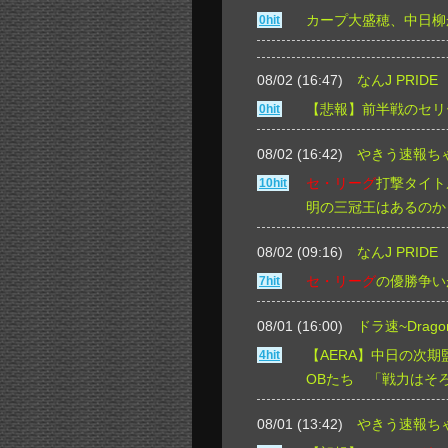
カープ大盛穂、中日柳
0hit
08/02 (16:47)
なんJ PRIDE
【悲報】前半戦のセリ
0hit
08/02 (16:42)
やきう速報ち
セ・リーグ
打撃タイト
10hit
明の三冠王はあるのか
08/02 (09:16)
なんJ PRIDE
セ・リーグ
の優勝争い
7hit
08/01 (16:00)
ドラ速~Drago
【AERA】中日の次
4hit
OBたち 「戦力はそ
08/01 (13:42)
やきう速報ち