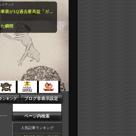
ックアップ
バンダイナムコ、トイホビー事業が1Q過去最高益「ガンプラ」「一番くじ」「トレカ」など大人向け商材好調で
！
じた瞬間
人気記事ランキング