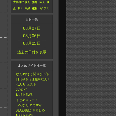
大谷翔平さん
指輪
巨人
税
金
我々
手紙
権利
Aクラス
日付一覧
08月07日
08月06日
08月05日
過去の日付を表示
まとめサイト様一覧
なんJやきう関係ない部
日刊やきう速報＠なんJ
なんJクエスト
Jのログ
MLB NEWS
まとめロッテ！
ってなんDeですかー
おんjお絵かきまとめ
NPB NEWS