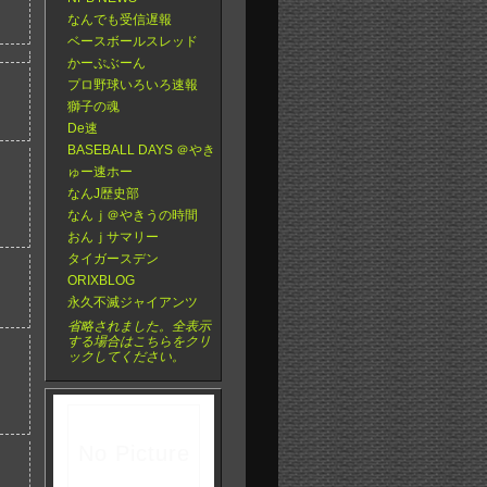
なんでも受信遅報
ベースボールスレッド
かーぷぶーん
プロ野球いろいろ速報
獅子の魂
De速
BASEBALL DAYS ＠やき
ゅー速ホー
なんJ歴史部
なんｊ＠やきうの時間
おんｊサマリー
タイガースデン
ORIXBLOG
永久不滅ジャイアンツ
省略されました。全表示
する場合はこちらをクリ
ックしてください。