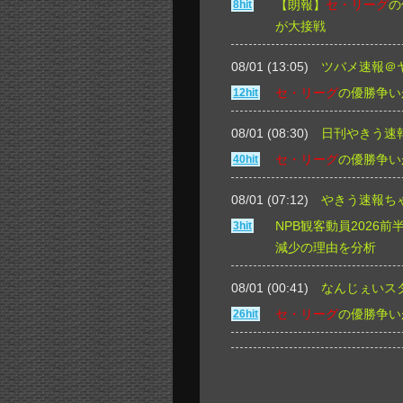
【朗報】
セ・リーグ
の
8hit
が大接戦
08/01 (13:05)
ツバメ速報＠
セ・リーグ
の優勝争い
12hit
08/01 (08:30)
日刊やきう速
セ・リーグ
の優勝争い
40hit
08/01 (07:12)
やきう速報ち
NPB観客動員2026
3hit
減少の理由を分析
08/01 (00:41)
なんじぇいス
セ・リーグ
の優勝争い
26hit