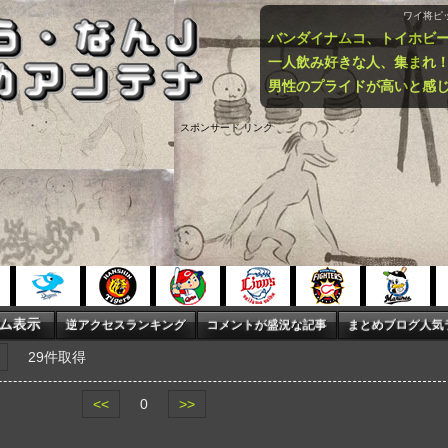
ワイ将ピ
一人飲み好きな人、集まれ
男性のプライドが高いと感
スポンサード リンク
29件取得
<<
0
>>