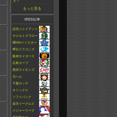
まう
もっと見る
球団別記事
読売ジャイアンツ
ヤクルトスワロー
ズ
DeNAベイスター
ズ
中日ドラゴンズ
阪神タイガース
広島カープ
西武ライオンズ
日ハム
千葉ロッテ
オリックス
ソフトバンク
楽天イーグルス
メジャーリーグ