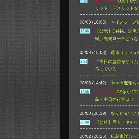
セ・リーグ
の投手が打
0hit
リット・デメリットを
08/03 (18:05)
ベイスターズN
【公示】DeNA、深沢
15hit
樹、先発ローテどうな
08/03 (18:03)
竜速（りゅう
「中日の監督をやりた
2hit
ろっている
08/03 (14:42)
やきう速報ち
セ・リーグ
CS争い2
10hit
島・中日の行方は？
08/03 (08:19)
なんじぇいス
【悲報】巨人・キャベ
23hit
08/02 (20:25)
広島東洋カープ