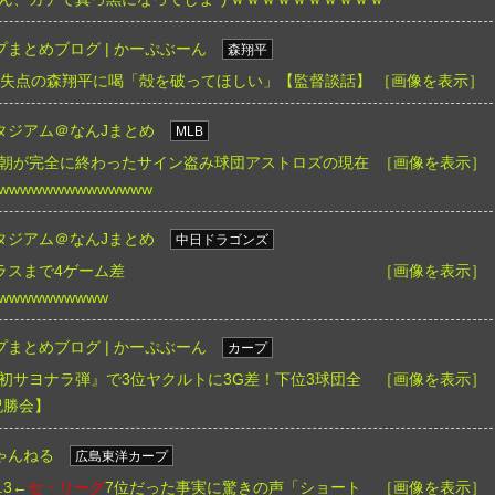
まとめブログ | かーぷぶーん
森翔平
3失点の森翔平に喝「殻を破ってほしい」【監督談話】
［画像を表示］
タジアム＠なんJまとめ
MLB
朝が完全に終わったサイン盗み球団アストロズの現在
［画像を表示］
wwwwwwwwwwwwww
タジアム＠なんJまとめ
中日ドラゴンズ
ラスまで4ゲーム差
［画像を表示］
wwwwwwwwww
まとめブログ | かーぷぶーん
カープ
初サヨナラ弾』で3位ヤクルトに3G差！下位3球団全
［画像を表示］
祝勝会】
ゃんねる
広島東洋カープ
.3←
セ・リーグ
7位だった事実に驚きの声「ショート
［画像を表示］