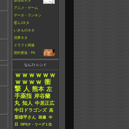
原住民ネタ
アニメ・ゲーム
データ・ランキン
グ
なんJネタ
いきものネタ
淫夢ネタ
ドラフト関連
契約更改・FA
なんJトレンド
ｗｗｗｗｗｗ
ｗｗｗｗ
衝
撃
人
熊本
左
手薬指
岸谷蘭
丸
知人
中居正広
中日ドラゴンズ
高
梨雄平さん
画像
中
日
OPSナ・リーグ１位