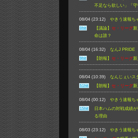
不足なら欲しい」「守
08/04 (23:12)
やきう速報ち
【議論】
セ・リーグ
新
0hit
命は誰？
08/04 (16:32)
なんJ PRIDE
【朗報】
セ・リーグ
新
9hit
08/04 (10:39)
なんじぇいス
【朗報】
セ・リーグ
新
51hit
08/04 (00:12)
やきう速報ち
日本ハムの対戦成績が
15hit
る理由
08/03 (23:12)
やきう速報ち