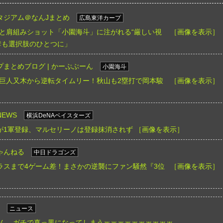
タジアム＠なんJまとめ
広島東洋カープ
と肩組みショット「小園海斗」に注がれる“厳しい視
［画像を表示］
奪も選択肢のひとつに」
まとめブログ | かーぷぶーん
小園海斗
巨人又木から逆転タイムリー！秋山も2塁打で岡本駿
［画像を表示］
EWS
横浜DeNAベイスターズ
ドが1軍登録、マルセリーノは登録抹消されず
［画像を表示］
ゃんねる
中日ドラゴンズ
ラスまで4ゲーム差！まさかの逆襲にファン騒然『3位
［画像を表示］
ニュース
ん、ガチで真っ黒になってしまうｗｗｗｗｗｗｗｗｗｗ