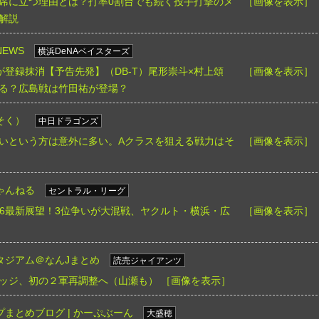
席に立つ理由とは？打率0割台でも続く投手打撃のメ
［画像を表示］
解説
EWS
横浜DeNAベイスターズ
が登録抹消【予告先発】（DB-T）尾形崇斗×村上頌
［画像を表示］
る？広島戦は竹田祐が登場？
そく）
中日ドラゴンズ
いという方は意外に多い。Aクラスを狙える戦力はそ
［画像を表示］
ゃんねる
セントラル・リーグ
026最新展望！3位争いが大混戦、ヤクルト・横浜・広
［画像を表示］
タジアム＠なんJまとめ
読売ジャイアンツ
ッジ、初の２軍再調整へ（山瀬も）
［画像を表示］
まとめブログ | かーぷぶーん
大盛穂