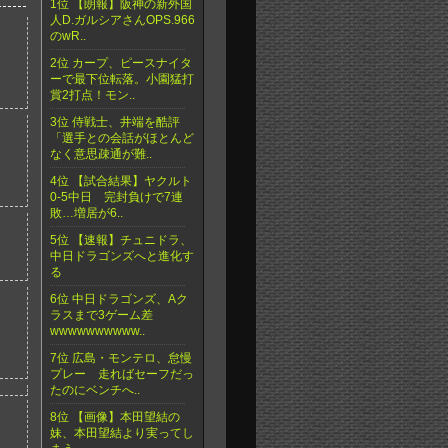
1位 【朗報】阪神の新外国
人D.ガルシアさんOPS.966
のwR..
2位 カープ、ピースナイタ
ーで最下位転落。小園猛打
賞2打点！モン..
3位 侍戦士、井端を酷評
「選手との会話がほとんど
なく意思疎通が難..
4位 【試合結果】ヤクルト
0-5中日 完封負けで7連
敗…増居が6..
5位 【速報】チュニドラ、
中日ドラゴンズへと進化す
る
6位 中日ドラゴンズ、Aク
ラスまで3ゲーム差
wwwwwwwwww..
7位 広島・モンテロ、怠慢
プレー 走ればセーフだっ
たのにベンチへ..
8位 【画像】本田望結の
妹、本田望結より実ってし