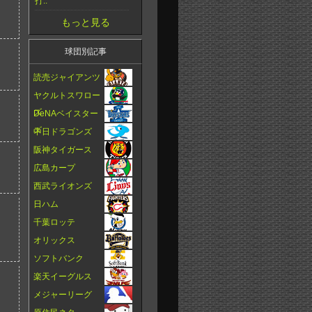
打..
もっと見る
球団別記事
読売ジャイアンツ
ヤクルトスワロー
ズ
DeNAベイスター
ズ
中日ドラゴンズ
阪神タイガース
広島カープ
西武ライオンズ
日ハム
千葉ロッテ
オリックス
ソフトバンク
楽天イーグルス
メジャーリーグ