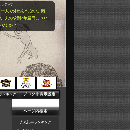
ックアップ
林家パー子、認知症が進行「一人で外出られない」難聴で夫・ペーと「筆談」…自宅全焼から約1年
【悲報】ジャンポケ斉藤の妻、夫の求刑7年翌日にInstagram更新「楽しすぎた」
いですか？
人気記事ランキング