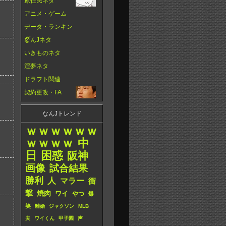
原住民ネタ
アニメ・ゲーム
データ・ランキン
グ
なんJネタ
いきものネタ
淫夢ネタ
ドラフト関連
契約更改・FA
なんJトレンド
ｗｗｗｗｗｗ
ｗｗｗｗ
中
日
困惑
阪神
画像
試合結果
勝利
人
マラー
衝
撃
焼肉
ワイ
やつ
爆
笑
離婚
ジャクソン
MLB
夫
ワイくん
甲子園
声