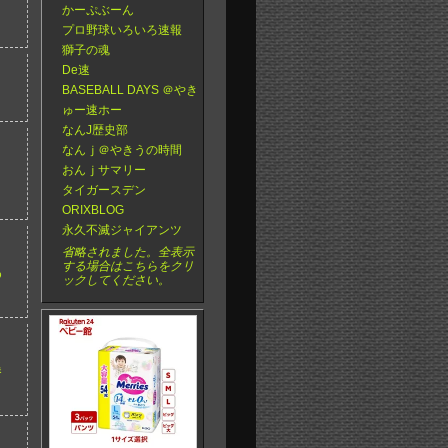
かーぷぶーん
プロ野球いろいろ速報
獅子の魂
De速
BASEBALL DAYS ＠やき
ゅー速ホー
なんJ歴史部
なんｊ＠やきうの時間
おんｊサマリー
タイガースデン
ORIXBLOG
永久不滅ジャイアンツ
省略されました。全表示
する場合はこちらをクリ
わ
ックしてください。
勝