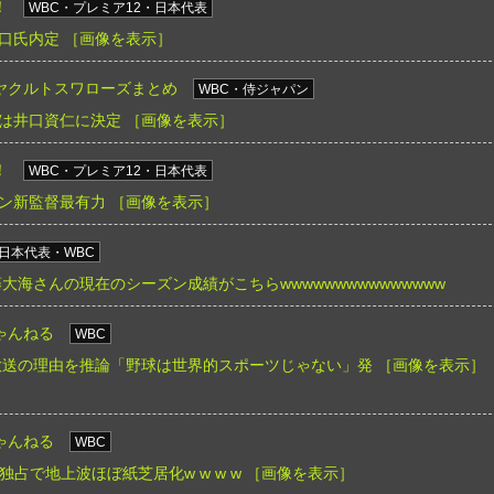
！
WBC・プレミア12・日本代表
口氏内定
［画像を表示］
ヤクルトスワローズまとめ
WBC・侍ジャパン
は井口資仁に決定
［画像を表示］
！
WBC・プレミア12・日本代表
ン新監督最有力
［画像を表示］
日本代表・WBC
大海さんの現在のシーズン成績がこちらwwwwwwwwwwwwwww
ゃんねる
WBC
放送の理由を推論「野球は世界的スポーツじゃない」発
［画像を表示］
ゃんねる
WBC
ix独占で地上波ほぼ紙芝居化w w w w
［画像を表示］