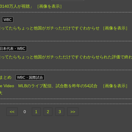
本で3140万人が視聴」
［画像を表示］
WBC
乗ってたらちょっと他国がガチっただけですぐわからせ
［画像を表示］
日本代表・WBC
乗ってたらちょっと他国がガチっただけですぐわからせられた評価で終
@まとめ
WBC・国際試合
rime Video MLBのライブ配信、試合数を昨年の54試合
［画像を表示］
大
<<
0
1
2
3
>>