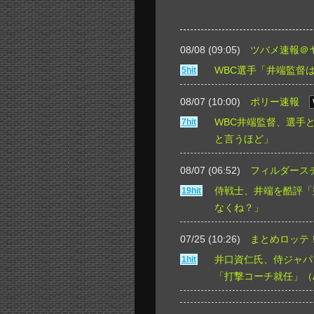
08/08 (09:05)
ツバメ速報＠
WBC選手「井端監督
5hit
08/07 (10:00)
ポリー速報
WBC井端監督、選手
7hit
と言うほど」
08/07 (06:52)
フィルダース
侍戦士、井端を酷評「
19hit
なくね？」
07/25 (10:26)
まとめロッテ
井口資仁氏、侍ジャパ
1hit
「打撃コーチ就任」（A