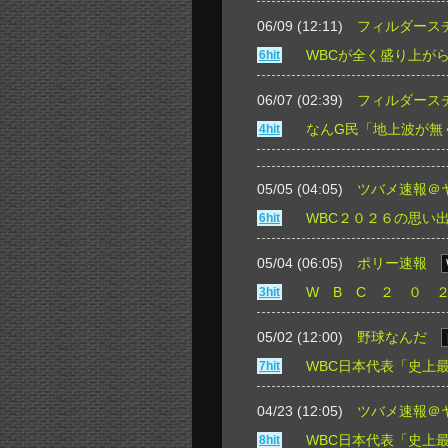
06/09 (12:11)
フィルダース
WBCが全く盛り上が
6hit
06/07 (02:39)
フィルダース
なんG民「地上波が無
4hit
05/05 (04:05)
ツバメ速報＠
WBC２０２６の思い出w
6hit
05/04 (06:05)
ポリー速報
W B C ２ ０ 
3hit
05/02 (12:00)
野球なんだ
WBC日本代表「史上
7hit
04/23 (12:05)
ツバメ速報＠
WBC日本代表「史上
8hit