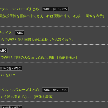
ヤクルトスワローズまとめ
WBC・侍ジャパン
最強投手陣を招集出来てさえいれば優勝出来ていた模
［画像を表示］
チョイス
WBC
そこらでW杯と並ぶ国際大会に成長したの凄くね？←
WBC
本でW杯と同格の大会面し始めた理由
［画像を表示］
日本代表・WBC
ヤバくない？
ヤクルトスワローズまとめ
WBC・侍ジャパン
、もう誰も覚えてない
［画像を表示］
日本代表・WBC