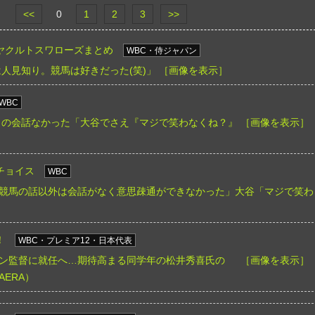
<<
0
1
2
3
>>
ヤクルトスワローズまとめ
WBC・侍ジャパン
は人見知り。競馬は好きだった(笑)」
［画像を表示］
WBC
との会話なかった「大谷でさえ『マジで笑わなくね？』
［画像を表示］
チョイス
WBC
競馬の話以外は会話がなく意思疎通ができなかった」大谷「マジで笑わ
！
WBC・プレミア12・日本代表
ン監督に就任へ…期待高まる同学年の松井秀喜氏の
［画像を表示］
ERA）