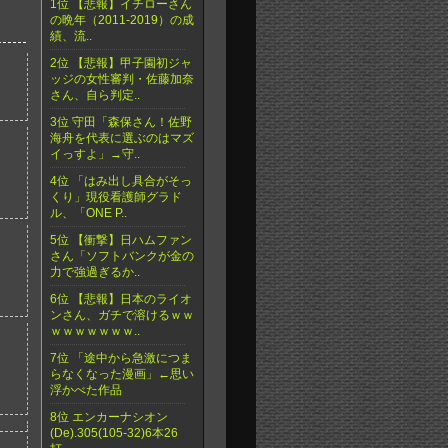
1位 【悲報】イチローさん
の晩年（2011-2019）の成
績、流..
2位 【悲報】甲子園初ジャ
ッジの女性審判・佐藤加奈
さん、自ら判定..
3位 守田「森保さん！佐野
海舟を代表に選ぶのはマズ
イっすよ」→守..
4位 「はみ出し具合がそっ
くり」現役看護師グラド
ル、「ONE P..
5位 【衝撃】日ハムファン
さん「ソフトバンクが金の
力で強過ぎるか..
6位 【悲報】日本のライオ
ンさん、ガチで溶けるｗｗ
ｗｗｗｗｗｗｗ..
7位 「途中から急激につま
らなくなった漫画」←思い
浮かべた作品
8位 エンカーナシオン
(De).305(105-32)6本26