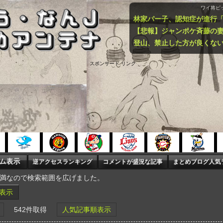
ワイ将ピ
登山、禁止した方が良くな
スポンサード リンク
未満なので検索範囲を広げました。
表示
542件取得
人気記事順表示