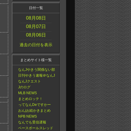
日付一覧
08月08日
08月07日
08月06日
過去の日付を表示
まとめサイト様一覧
なんJやきう関係ない部
日刊やきう速報＠なんJ
なんJクエスト
Jのログ
MLB NEWS
まとめロッテ！
ってなんDeですかー
おんjお絵かきまとめ
NPB NEWS
なんでも受信遅報
ベースボールスレッド