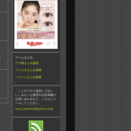
わ
ゲームまとめ
ウマ娘まとめ速報
プリコネまとめ速報
ヘブバンまとめ速報
「ここのブログ追加してほし
い」みたいな要望や広告掲載の
お問い合わせなど、こちらにメ
ールしてください。
nanj_antenna@yahoo.co.jp