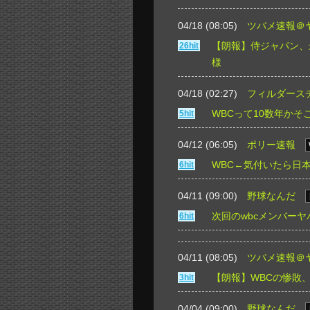
04/18 (08:05)
ツバメ速報＠
【朗報】侍ジャパン、
26hit
様
04/18 (02:27)
フィルダース
WBCって10数年か
5hit
04/12 (06:05)
ポリー速報
WBC←気付いたら日
6hit
04/11 (09:00)
野球なんだ
次回のwbcメンバー
6hit
04/11 (08:05)
ツバメ速報＠
【朗報】WBCの惨敗
3hit
04/04 (09:00)
野球なんだ