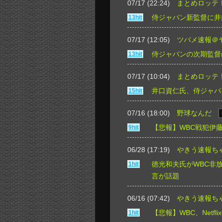
07/17 (22:24)
まとめロッテ
侍ジャパン新監督に井
13hit
07/17 (12:05)
ツバメ速報＠
侍ジャパンの次期監督
13hit
07/17 (10:04)
まとめロッテ
井口資仁氏、侍ジャパ
15hit
07/16 (18:00)
野球なんだ
【悲報】WBC戦犯伊藤
9hit
06/28 (17:19)
やきう速報ち
徳光和夫氏がWBC非
1hit
言が話題
06/16 (07:42)
やきう速報ち
【悲報】WBC、Netfl
1hit