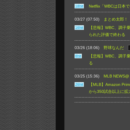
Netflix「WBCは日
18hit
03/27 (07:50)
まとめ太郎！
【悲報】WBC、調子
16hit
られた評価で終わる
03/26 (18:06)
野球なんだ
【悲報】WBC、調子
8hit
る
03/25 (15:36)
MLB NEWS
【MLB】Amazon P
26hit
から350試合以上に拡