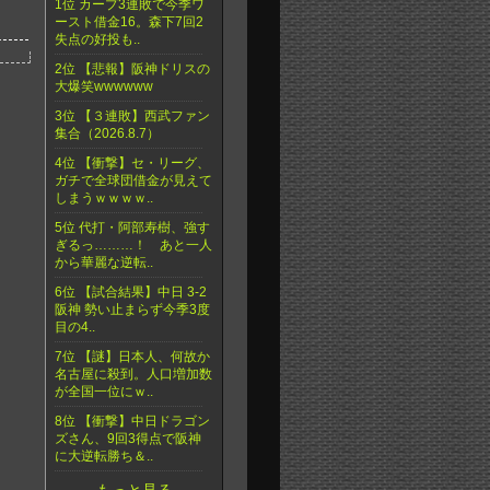
1位 カープ3連敗で今季ワ
ースト借金16。森下7回2
失点の好投も..
2位 【悲報】阪神ドリスの
大爆笑wwwwww
3位 【３連敗】西武ファン
集合（2026.8.7）
4位 【衝撃】セ・リーグ、
ガチで全球団借金が見えて
しまうｗｗｗｗ..
5位 代打・阿部寿樹、強す
ぎるっ………！ あと一人
から華麗な逆転..
6位 【試合結果】中日 3-2
阪神 勢い止まらず今季3度
目の4..
7位 【謎】日本人、何故か
名古屋に殺到。人口増加数
が全国一位にｗ..
8位 【衝撃】中日ドラゴン
ズさん、9回3得点で阪神
に大逆転勝ち＆..