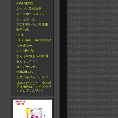
NPB NEWS
なんでも受信遅報
ベースボールスレッド
かーぷぶーん
プロ野球いろいろ速報
獅子の魂
De速
BASEBALL DAYS ＠やき
ゅー速ホー
なんJ歴史部
なんｊ＠やきうの時間
おんｊサマリー
タイガースデン
ORIXBLOG
永久不滅ジャイアンツ
省略されました。全表示
する場合はこちらをクリ
ックしてください。