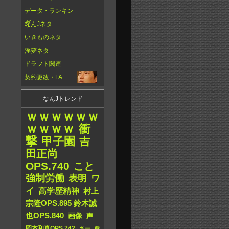
データ・ランキン
グ
なんJネタ
いきものネタ
淫夢ネタ
ドラフト関連
契約更改・FA
なんJトレンド
ｗｗｗｗｗｗ
ｗｗｗｗ
衝
撃
甲子園
吉
田正尚
OPS.740
こと
強制労働
表明
ワ
イ
高学歴精神
村上
宗隆OPS.895 鈴木誠
也OPS.840
画像
声
岡本和真OPS.742
さー
熊