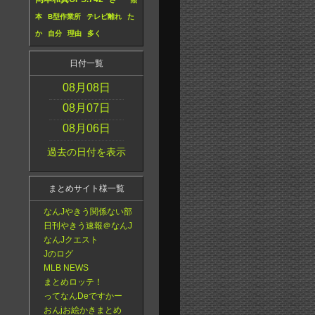
本
B型作業所
テレビ離れ
た
か
自分
理由
多く
日付一覧
08月08日
08月07日
08月06日
過去の日付を表示
まとめサイト様一覧
なんJやきう関係ない部
日刊やきう速報＠なんJ
なんJクエスト
Jのログ
MLB NEWS
まとめロッテ！
ってなんDeですかー
おんjお絵かきまとめ