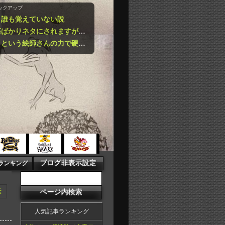
ックアップ
、誰も覚えていない説
【悲報】黄金聖闘士って蟹座ばかりネタにされますが牡牛座も大概ですよねｗｗｗｗｗｗｗｗｗｗ
【衝撃】「オーバーロード」という絵師さんの力で硬派ファンタジーと誤解させ人気が出たなろう作品ｗｗｗｗｗｗｗｗｗｗ
示
人気記事ランキング