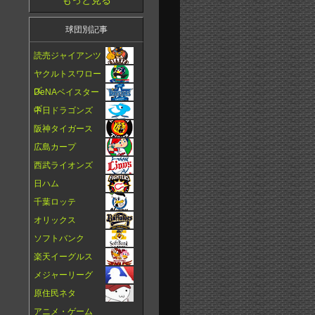
もっと見る
球団別記事
読売ジャイアンツ
ヤクルトスワロー
ズ
DeNAベイスター
ズ
中日ドラゴンズ
阪神タイガース
広島カープ
西武ライオンズ
日ハム
千葉ロッテ
オリックス
ソフトバンク
楽天イーグルス
メジャーリーグ
原住民ネタ
アニメ・ゲーム