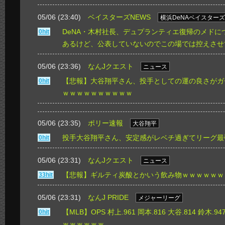
05/06 (23:40)
ベイスターズNEWS
横浜DeNAベイスターズ
DeNA・木村社長、デュプランティエ復帰のメドに
0hit
あるけど、公表していないのでこの場では控えさせ
05/06 (23:36)
なんJクエスト
ニュース
【悲報】大谷翔平さん、投手としての運の良さがガ
0hit
ｗｗｗｗｗｗｗｗｗｗ
05/06 (23:35)
ポリー速報
大谷翔平
投手大谷翔平さん、安定感がレベチ過ぎてリーグ最
0hit
05/06 (23:31)
なんJクエスト
ニュース
【悲報】ギルティ炭酸とかいう飲み物ｗｗｗｗｗｗ
33hit
05/06 (23:31)
なんJ PRIDE
メジャーリーグ
【MLB】OPS 村上.961 岡本.816 大谷.814 鈴木.
0hit
ｗｗｗｗｗｗ