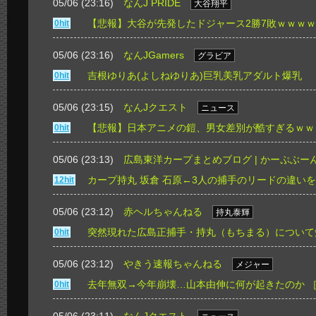
05/06 (23:16)
なんJ PRIDE
大谷翔平
【悲報】大谷が先発したドジャース2勝7敗ｗｗｗ
0hit
05/06 (23:16)
なんJGamers
グラビア
吉根ゆりあ(よしねゆりあ)巨乳美乳アダルト爆乳
0hit
05/06 (23:15)
なんJクエスト
ニュース
【悲報】日本アニメの鎧、男女差別が酷すぎるｗｗ
0hit
05/06 (23:13)
広島東洋カープまとめブログ | かーぷぶー
カープ持丸 坂倉 石原←3人の捕手のリードの違い
12hit
05/06 (23:12)
赤ヘルちゃんねる
持丸泰輝
突然現れた広島正捕手・持丸（もちまる）について
0hit
05/06 (23:12)
やきう速報ちゃんねる
メジャー
去年無双→今年崩壊…山本由伸に何が起きたのか
0hit