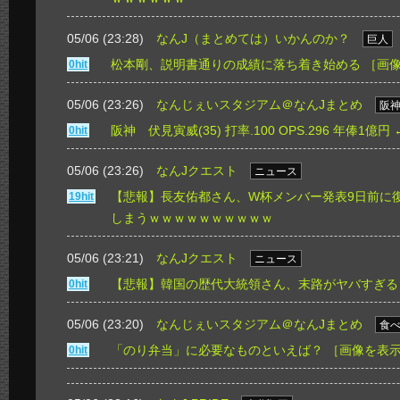
05/06 (23:28)
なんJ（まとめては）いかんのか？
巨人
松本剛、説明書通りの成績に落ち着き始める
［画
0hit
05/06 (23:26)
なんじぇいスタジアム＠なんJまとめ
阪
阪神 伏見寅威(35) 打率.100 OPS.296 年俸1
0hit
05/06 (23:26)
なんJクエスト
ニュース
【悲報】長友佑都さん、W杯メンバー発表9日前に復
19hit
しまうｗｗｗｗｗｗｗｗｗｗ
05/06 (23:21)
なんJクエスト
ニュース
【悲報】韓国の歴代大統領さん、末路がヤバすぎる
0hit
05/06 (23:20)
なんじぇいスタジアム＠なんJまとめ
食
「のり弁当」に必要なものといえば？
［画像を表
0hit