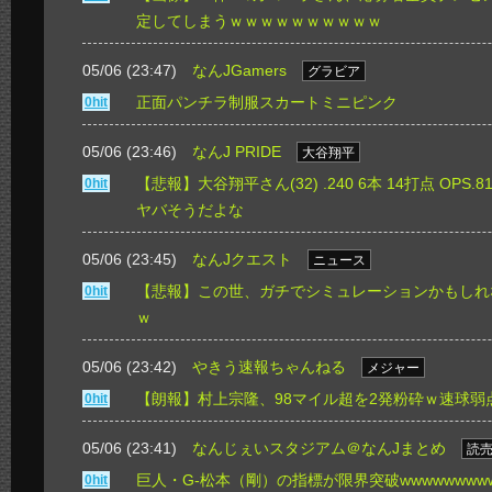
定してしまうｗｗｗｗｗｗｗｗｗｗ
05/06 (23:47)
なんJGamers
グラビア
正面パンチラ制服スカートミニピンク
0hit
05/06 (23:46)
なんJ PRIDE
大谷翔平
【悲報】大谷翔平さん(32) .240 6本 14打点 OPS.
0hit
ヤバそうだよな
05/06 (23:45)
なんJクエスト
ニュース
【悲報】この世、ガチでシミュレーションかもしれ
0hit
ｗ
05/06 (23:42)
やきう速報ちゃんねる
メジャー
【朗報】村上宗隆、98マイル超を2発粉砕ｗ速球弱
0hit
05/06 (23:41)
なんじぇいスタジアム＠なんJまとめ
読
巨人・G-松本（剛）の指標が限界突破wwwwwwww
0hit