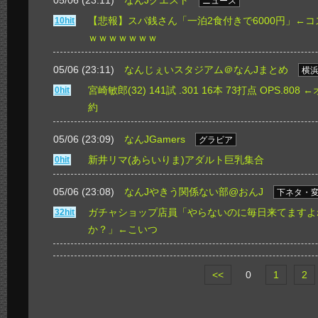
05/06 (23:11)
なんJクエスト
ニュース
【悲報】スパ銭さん「一泊2食付きで6000円」←
10hit
ｗｗｗｗｗｗｗ
05/06 (23:11)
なんじぇいスタジアム＠なんJまとめ
横浜
宮崎敏郎(32) 141試 .301 16本 73打点 OPS.8
0hit
約
05/06 (23:09)
なんJGamers
グラビア
新井リマ(あらいりま)アダルト巨乳集合
0hit
05/06 (23:08)
なんJやきう関係ない部@おんJ
下ネタ・
ガチャショップ店員「やらないのに毎日来てますよ
32hit
か？」←こいつ
<<
0
1
2