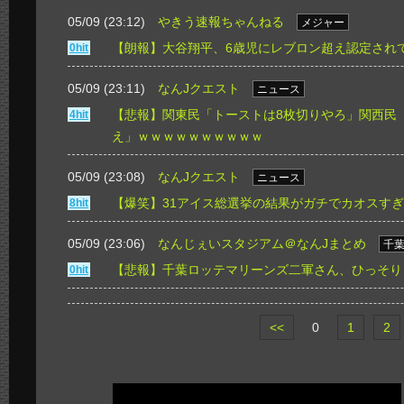
05/09 (23:12)
やきう速報ちゃんねる
メジャー
【朗報】大谷翔平、6歳児にレブロン超え認定され
0hit
05/09 (23:11)
なんJクエスト
ニュース
【悲報】関東民「トーストは8枚切りやろ」関西民
4hit
え」ｗｗｗｗｗｗｗｗｗｗ
05/09 (23:08)
なんJクエスト
ニュース
【爆笑】31アイス総選挙の結果がガチでカオスす
8hit
05/09 (23:06)
なんじぇいスタジアム＠なんJまとめ
千
【悲報】千葉ロッテマリーンズ二軍さん、ひっそり
0hit
<<
0
1
2