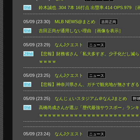
鈴木誠也 .304 7本 16打点 出塁率.414 OPS.979
［
0hit
05/09 (23:30)
MLB NEWS@まとめ
吉田正尚
吉田正尚が通用しない理由
［画像を表示］
6hit
05/09 (23:29)
なんJクエスト
ニュース
【悲報】財務省さん「私大多すぎ。少子化だし減ら
29hit
ｗｗｗｗ
05/09 (23:25)
なんJクエスト
ニュース
【悲報】神奈川県さん、ガチで観光地が無さすぎる
8hit
05/09 (23:25)
なんじぇいスタジアム＠なんJまとめ
野
高橋尚成さんが選ぶ「歴代最強サウスポー」ランキ
0hit
ｗｗｗｗｗｗｗｗｗｗｗｗｗｗｗｗｗｗｗｗｗｗｗ
05/09 (23:24)
なんJクエスト
ニュース