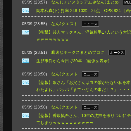
05/09 (23:57)
なんじぇいスタジアム＠なんJまとめ
ML
岡本和真(ト) 打率.248 10本 24点 OPS.824
［画
0hit
05/09 (23:55)
なんJクエスト
ニュース
【衝撃】芸人マックさん、浮気相手17人という大
0hit
ｗｗｗｗｗｗｗｗ
05/09 (23:51)
鷹速@ホークスまとめブログ
ホークス
生卵事件から今日で30年
［画像を表示］
0hit
05/09 (23:50)
なんJクエスト
ニュース
【悲報】娘さん「お父さんは血の繋がらない私を本
0hit
れたよね」パッパ「まて‥なんの事だ！？」・・・
05/09 (23:50)
なんJクエスト
ニュース
【悲報】香取慎吾さん、10年の沈黙を破りついに
0hit
てしまうｗｗｗｗｗｗｗｗｗｗ