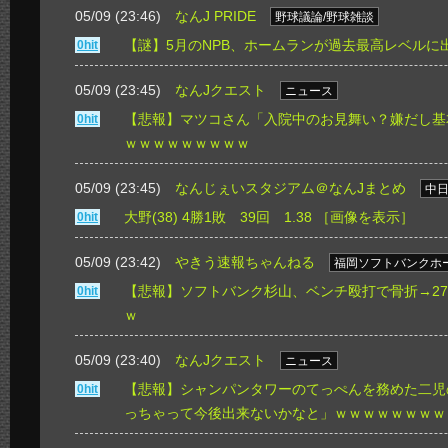
05/09 (23:46)
なんJ PRIDE
野球議論/野球雑談
【謎】5月のNPB、ホームランが過去最高レベルに
0hit
05/09 (23:45)
なんJクエスト
ニュース
【悲報】マツコさん「入院中のお見舞い？嫌だし基
0hit
ｗｗｗｗｗｗｗｗｗ
05/09 (23:45)
なんじぇいスタジアム＠なんJまとめ
中
大野(38) 4勝1敗 39回 1.38
［画像を表示］
0hit
05/09 (23:42)
やきう速報ちゃんねる
福岡ソフトバンクホ
【悲報】ソフトバンク杉山、ベンチ殴打で骨折→27
0hit
ｗ
05/09 (23:40)
なんJクエスト
ニュース
【悲報】シャンパンタワーのてっぺんを務めた二児
0hit
っちゃって今後出来ないかなと」ｗｗｗｗｗｗｗｗ