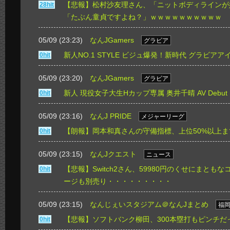
【悲報】松村沙友理さん、「ニットボディラインが
28hit
「たぶん童貞ですよね？」ｗｗｗｗｗｗｗｗｗｗ
05/09 (23:23)
なんJGamers
グラビア
新人NO.1 STYLE ビジュ爆発！新時代 グラビアア
0hit
05/09 (23:20)
なんJGamers
グラビア
新人 現役女子大生Hカップ専属 奥井千晴 AV Debut
0hit
05/09 (23:16)
なんJ PRIDE
メジャーリーグ
【朗報】岡本和真さんの守備指標、上位50%以上
0hit
05/09 (23:15)
なんJクエスト
ニュース
【悲報】Switch2さん、59980円のくせにまとも
0hit
ージも別売り・・・・・・・・・
05/09 (23:15)
なんじぇいスタジアム＠なんJまとめ
福
【悲報】ソフトバンク柳田、300本塁打もピンチだ
0hit