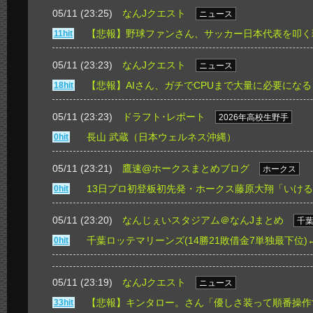
05/11 (23:25)
なんJクエスト
ニュース
【悲報】野球ファンさん、サッカー日本代表を叩く
11hit
05/11 (23:23)
なんJクエスト
ニュース
【悲報】AIさん、ガチでCPUまで大量に必要にな
18hit
05/11 (23:23)
ドラフト･レポート
2026年高校生野手
長山 武蔵（日本ウェルネス沖縄）
0hit
05/11 (23:21)
鷹速@ホークスまとめブログ
ホークス
13日プロ初登板初先発・ホークス藤原大翔「いけ
0hit
05/11 (23:20)
なんじぇいスタジアム＠なんJまとめ
千
千葉ロッテマリーンズ(14勝21敗借金7単独最下位
0hit
05/11 (23:19)
なんJクエスト
ニュース
【悲報】キンタロー。さん「優しさ装って順番操作
33hit