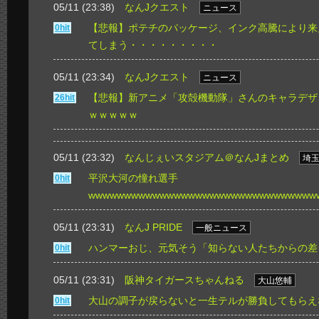
05/11 (23:38)
なんJクエスト
ニュース
【悲報】ポテチのパッケージ、インク高騰により来
0hit
てしまう・・・・・・・・・
05/11 (23:34)
なんJクエスト
ニュース
【悲報】新アニメ「攻殻機動隊」さんのキャラデザ
26hit
ｗｗｗｗｗ
05/11 (23:32)
なんじぇいスタジアム＠なんJまとめ
埼
平沢大河の憧れ選手
0hit
wwwwwwwwwwwwwwwwwwwwwwwwwwwwwwww
05/11 (23:31)
なんJ PRIDE
一般ニュース
ハンマーおじ、元気そう「知らない人たちからの差
0hit
05/11 (23:31)
阪神タイガースちゃんねる
大山悠輔
大山の調子が戻らないと一生テルが勝負してもらえ
0hit