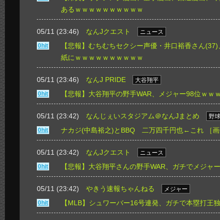
あるｗｗｗｗｗｗｗｗｗｗ
05/11 (23:46)
なんJクエスト
ニュース
【悲報】むちむちセクシー声優・井口裕香さん(37
0hit
紙にｗｗｗｗｗｗｗｗｗｗ
05/11 (23:46)
なんJ PRIDE
大谷翔平
【悲報】大谷翔平の野手WAR、メジャー98位ｗｗ
0hit
05/11 (23:42)
なんじぇいスタジアム＠なんJまとめ
野
ナカジ(中島裕之)とBBQ 二万四千円也←これ
［画
0hit
05/11 (23:42)
なんJクエスト
ニュース
【悲報】大谷翔平さんの野手WAR、ガチでメジャー
0hit
05/11 (23:42)
やきう速報ちゃんねる
メジャー
【MLB】シュワーバー16号連発、ガチで本塁打王独走
0hit