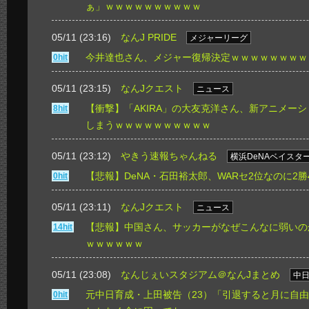
ぁ」ｗｗｗｗｗｗｗｗｗｗ
05/11 (23:16)
なんJ PRIDE
メジャーリーグ
今井達也さん、メジャー復帰決定ｗｗｗｗｗｗｗｗ
0hit
05/11 (23:15)
なんJクエスト
ニュース
【衝撃】「AKIRA」の大友克洋さん、新アニメー
8hit
しまうｗｗｗｗｗｗｗｗｗｗ
05/11 (23:12)
やきう速報ちゃんねる
横浜DeNAベイスタ
【悲報】DeNA・石田裕太郎、WARセ2位なのに2勝
0hit
05/11 (23:11)
なんJクエスト
ニュース
【悲報】中国さん、サッカーがなぜこんなに弱いの
14hit
ｗｗｗｗｗｗ
05/11 (23:08)
なんじぇいスタジアム＠なんJまとめ
中
元中日育成・上田被告（23）「引退すると月に自由
0hit