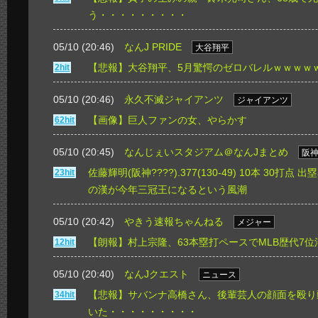
う・・・・・・・・・
05/10 (20:46)
なんJ PRIDE
大谷翔平
【悲報】大谷翔平、5月驚愕のゼロバレルｗｗｗｗ
2hit
05/10 (20:46)
永久不滅ジャイアンツ
ジャイアンツ
【画像】巨人ファンの女、やらかす
62hit
05/10 (20:45)
なんじぇいスタジアム＠なんJまとめ
阪
佐藤輝明(阪神????).377(130-49) 10本 30打点 出塁率
23hit
の漢が今年三冠王になるという風潮
05/10 (20:42)
やきう速報ちゃんねる
メジャー
【朗報】村上宗隆、63本塁打ペースでMLB歴代7
12hit
05/10 (20:40)
なんJクエスト
ニュース
【悲報】サバンナ高橋さん、後輩芸人の顔面を殴り
34hit
いた・・・・・・・・・