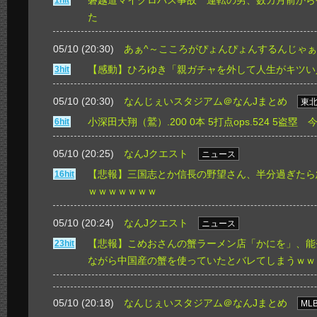
磐越道マイクロバス事故 運転の男、数カ月前から
1hit
た
05/10 (20:30)
あぁ^～こころがぴょんぴょんするんじゃぁ
【感動】ひろゆき「親ガチャを外して人生がキツい
3hit
05/10 (20:30)
なんじぇいスタジアム＠なんJまとめ
東
小深田大翔（鷲）.200 0本 5打点ops.524 5盗塁 
6hit
05/10 (20:25)
なんJクエスト
ニュース
【悲報】三国志とか信長の野望さん、半分過ぎたら
16hit
ｗｗｗｗｗｗｗ
05/10 (20:24)
なんJクエスト
ニュース
【悲報】こめおさんの蟹ラーメン店「かにを」、能
23hit
ながら中国産の蟹を使っていたとバレてしまうｗｗ
05/10 (20:18)
なんじぇいスタジアム＠なんJまとめ
ML