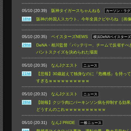
05/10 (20:39)
阪神タイガースちゃんねる
カーソン・ラグ
阪神の外国人スカウト、今年全員クビやろね
［画
18hit
05/10 (20:35)
ベイスターズNEWS
横浜DeNAベイスターズ
DeNA・相川監督「バッテリー、チームで反省すべ
29hit
バントスクイズを決められた場面
05/10 (20:35)
なんJクエスト
ニュース
【悲報】30歳超えて独身なのに『危機感』を持っ
21hit
すぎるｗｗｗｗｗｗｗｗｗｗ
05/10 (20:32)
なんJクエスト
ニュース
【朗報】クジラ肉にパーキンソン病を抑制する効果
28hit
どうすんのこれｗｗｗｗｗｗｗｗｗｗ
05/10 (20:31)
なんJ PRIDE
一般ニュース