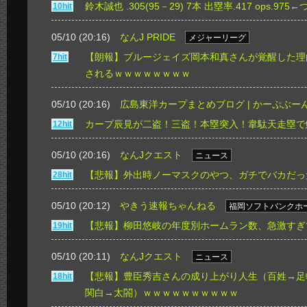
鈴木誠也 .305(95－29) 7本 出塁率.417 ops.97
10hit
05/10 (20:16)
なんJ PRIDE
メジャーリーグ
【朗報】ブルージェイズ岡本和真さんが覚醒した理
7hit
されるｗｗｗｗｗｗｗｗ
05/10 (20:16)
広島東洋カープまとめブログ | かーぷぶー
カープ辰見が二盗！三盗！本塁突入！韋駄天走塁で
12hit
05/10 (20:16)
なんJクエスト
ニュース
【悲報】外出時ノーマスクのやつ、ガチでバカだっ
28hit
05/10 (20:12)
やきう速報ちゃんねる
福岡ソフトバンクホ
【悲報】柳田悠岐の年度別ホームラン数、急激すぎ
19hit
05/10 (20:11)
なんJクエスト
ニュース
【悲報】豊臣秀吉さんの成り上がり人生（百姓→足
18hit
関白→太閤）ｗｗｗｗｗｗｗｗｗｗ