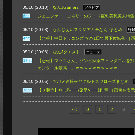
05/10 (20:10)
なんJGamers
グラビア
ジェニファー・コネリーのヌード巨乳美乳美人特集
6hit
05/10 (20:08)
なんじぇいスタジアム＠なんJまとめ
野
【悲報】中日ドラゴンズ????1日で最下位転落
［画
4hit
05/10 (20:08)
なんJクエスト
ニュース
【悲報】マツコさん、ゾンビ麻薬フェンタニルを打
17hit
ェンタニル最高！」ｗｗｗｗｗｗｗｗｗｗ
05/10 (20:05)
ツバメ速報＠ヤクルトスワローズまとめ
【セ順位】燕=虎-===/兎星/-===鯉=竜
［画像を表示
30hit
<<
0
1
2
3