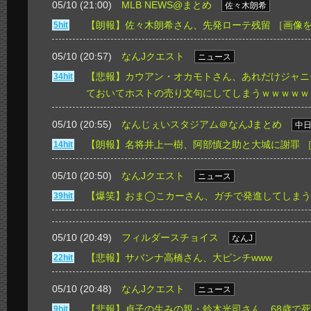
05/10 (21:00)
MLB NEWS@まとめ
佐々木朗希
【朗報】佐々木朗希さん、先発ローテ残留
［画像
5hit
05/10 (20:57)
なんJクエスト
ニュース
【悲報】カウアン・オカモトさん、あれだけジャニ
34hit
ておいてホストの売り文句にしてしまうｗｗｗｗｗ
05/10 (20:55)
なんじぇいスタジアム＠なんJまとめ
中
【朗報】名将井上一樹、阿部慎之助と大城に謝罪
14hit
05/10 (20:50)
なんJクエスト
ニュース
【爆笑】おま◯こカーさん、ガチで発進してしまう
39hit
05/10 (20:49)
フィルダースチョイス
なんJ
【悲報】サバンナ高橋さん、大ピンチwww
22hit
05/10 (20:48)
なんJクエスト
ニュース
【悲報】貞子の生みの親・鈴木光司さん、68歳で
9hit